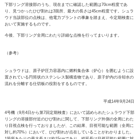
下部リング溶接部のうち、現在までに確認した範囲は70cm程度であ
り、見つかったひび割れは3箇所、最大の長さは45cm程度です。シュラ
ウド当該部位の点検は、他電力プラントの事象を踏まえ、今定期検査に
おいて実施するものです。
今後、下部リング全周にわたり詳細な点検を行ってまいります。
（参考）
シュラウドは、原子炉圧力容器内に燃料集合体（炉心）を囲むように設
置されている円筒状のステンレス製構造物であり、原子炉内の冷却水の
流れを分離する仕切板の役割をするものです。
平成14年9月24日
4号機（9月4日から第7回定期検査）において認められたシュラウド下部
リングの溶接部付近のひび割れに関して、下部リング外側の全周にわた
り目視点検を行っておりましたが、この結果、目視可能な範囲（全周に
対し約70%）において、ひび割れが点在していることがわかりました。
1箇所あたりの最大長さは約15cmであり、総延長は目視可能な範囲に対