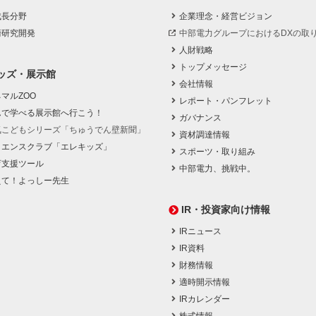
成長分野
企業理念・経営ビジョン
術研究開発
中部電力グループにおけるDXの取
人財戦略
トップメッセージ
ッズ・展示館
会社情報
マルZOO
レポート・パンフレット
んで学べる展示館へ行こう！
ガバナンス
気こどもシリーズ「ちゅうでん壁新聞」
資材調達情報
イエンスクラブ「エレキッズ」
スポーツ・取り組み
育支援ツール
中部電力、挑戦中。
えて！よっしー先生
IR・投資家向け情報
IRニュース
IR資料
財務情報
適時開示情報
IRカレンダー
株式情報