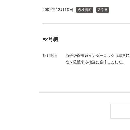
（新しいウィンドウを開きます）
（新
ニュース
よくあるご質問・お問い合わせ
2002年12月16日
点検情報
2号機
￭2号機
12月16日
原子炉保護系インターロック（異常時
性を確認する検査に合格しました。