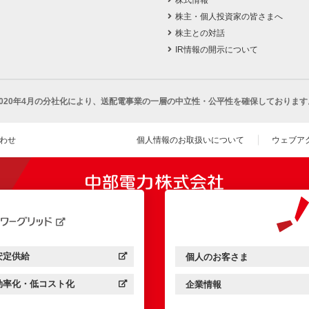
株主・個人投資家の皆さまへ
株主との対話
IR情報の開示について
2020年4月の分社化により、
送配電事業の一層の中立性・公平性を確保しております
わせ
個人情報のお取扱いについて
ウェブア
（新し
開きます）
安定供給
個人のお客さま
中部電力パワーグリッド：
（新しいウィンドウを開きます）
中部電力ミライズ：
（新しいウィンドウを開きま
効率化・低コスト化
企業情報
中部電力パワーグリッド：
（新しいウィンドウを開きます）
中部電力ミライズ：
（新しいウィンドウを開きま