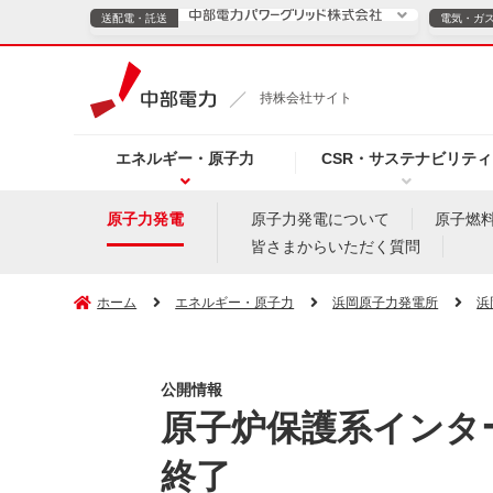
送配電・託送
電気・ガ
送配電・託送につ
持株会社サイト
電気・ガスのご契約
エネルギー・原子力
CSR・サステナビリティ
TOPページへ
TOPページへ
ご案内
個人の
原子力発電
原子力発電について
原子燃
皆さまからいただく質問
サービス・ソリューション
企業情報
効率化
ホーム
エネルギー・原子力
浜岡原子力発電所
浜
公開情報
（新しいウィンドウを開きます）
（新しいウィンドウ
プレスリリース
お知らせ
よくあるご
原子炉保護系インタ
終了