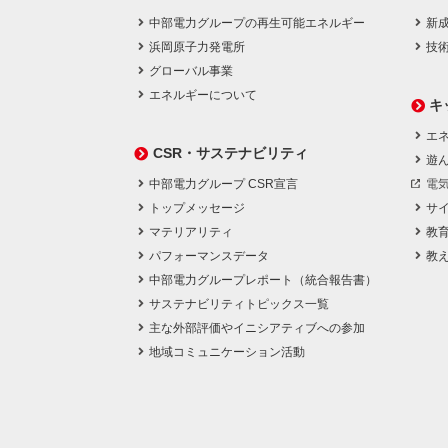
中部電力グループの再生可能エネルギー
新
浜岡原子力発電所
技
グローバル事業
エネルギーについて
キ
エネ
CSR・サステナビリティ
遊
中部電力グループ CSR宣言
電
トップメッセージ
サ
マテリアリティ
教
パフォーマンスデータ
教
中部電力グループレポート（統合報告書）
サステナビリティトピックス一覧
主な外部評価やイニシアティブへの参加
地域コミュニケーション活動