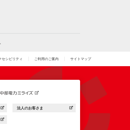
。
クセシビリティ
ご利用のご案内
サイトマップ
いウィンドウを開きます）
法人のお客さま
す）
中部電力ミライズ：
（新しいウィンドウを開きます）
す）