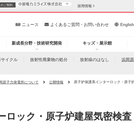
スの
ご契約
採用情報
いて
ニュース
よくあるご質問・お問い合わせ
Englis
新成長分野・技術研究開発
キッズ・展示館
お客さま
安定供給
法人のお客さま
料サイクル
放射性廃棄物の処分
放射線のはなし
浜岡
・低コスト化
企業情報
原子炉保護系インターロック・原子
岡原子力発電所について
公開情報
を開きます）
（新しいウィンドウを開きます）
質問・お問い合わせ
ーロック・原子炉建屋気密検査