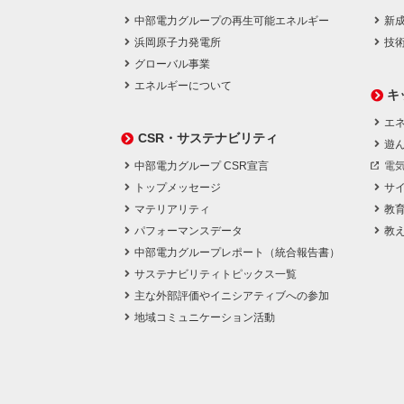
中部電力グループの再生可能エネルギー
新
浜岡原子力発電所
技
グローバル事業
エネルギーについて
キ
エネ
CSR・サステナビリティ
遊
中部電力グループ CSR宣言
電
トップメッセージ
サ
マテリアリティ
教
パフォーマンスデータ
教
中部電力グループレポート（統合報告書）
サステナビリティトピックス一覧
主な外部評価やイニシアティブへの参加
地域コミュニケーション活動