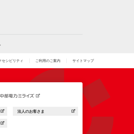
。
クセシビリティ
ご利用のご案内
サイトマップ
いウィンドウを開きます）
法人のお客さま
す）
中部電力ミライズ：
（新しいウィンドウを開きます）
す）