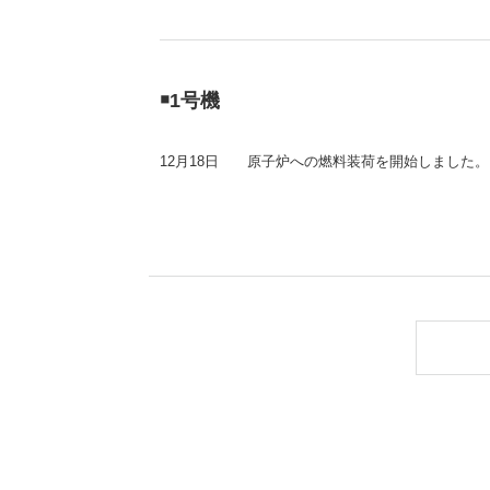
（新しいウィンドウを開きます）
（新
ニュース
よくあるご質問・お問い合わせ
￭1号機
12月18日
原子炉への燃料装荷を開始しました。