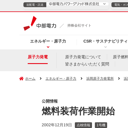
送配電・託送
電気・ガ
送配電・託送につ
持株会社サイト
電気・ガスのご契約
エネルギー・原子力
CSR・サステナビリティ
TOPページへ
TOPページへ
ご案内
個人の
原子力発電
原子力発電について
原子燃
皆さまからいただく質問
サービス・ソリューション
企業情報
効率化
ホーム
エネルギー・原子力
浜岡原子力発電所
浜
公開情報
（新しいウィンドウを開きます）
（新しいウィンドウ
プレスリリース
お知らせ
よくあるご
燃料装荷作業開始
2002年12月19日
点検情報
1号機