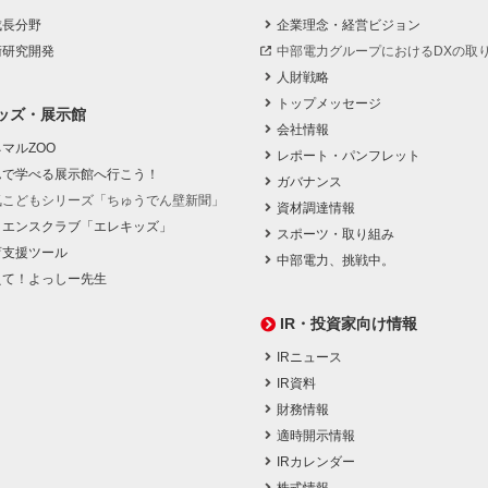
成長分野
企業理念・経営ビジョン
術研究開発
中部電力グループにおけるDXの取
人財戦略
トップメッセージ
ッズ・展示館
会社情報
マルZOO
レポート・パンフレット
んで学べる展示館へ行こう！
ガバナンス
気こどもシリーズ「ちゅうでん壁新聞」
資材調達情報
イエンスクラブ「エレキッズ」
スポーツ・取り組み
育支援ツール
中部電力、挑戦中。
えて！よっしー先生
IR・投資家向け情報
IRニュース
IR資料
財務情報
適時開示情報
IRカレンダー
株式情報