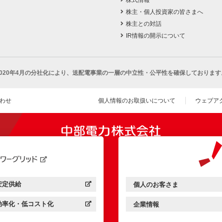
株主・個人投資家の皆さまへ
株主との対話
IR情報の開示について
2020年4月の分社化により、
送配電事業の一層の中立性・公平性を確保しております
わせ
個人情報のお取扱いについて
ウェブア
（新し
開きます）
安定供給
個人のお客さま
中部電力パワーグリッド：
（新しいウィンドウを開きます）
中部電力ミライズ：
（新しいウィンドウを開きま
効率化・低コスト化
企業情報
中部電力パワーグリッド：
（新しいウィンドウを開きます）
中部電力ミライズ：
（新しいウィンドウを開きま