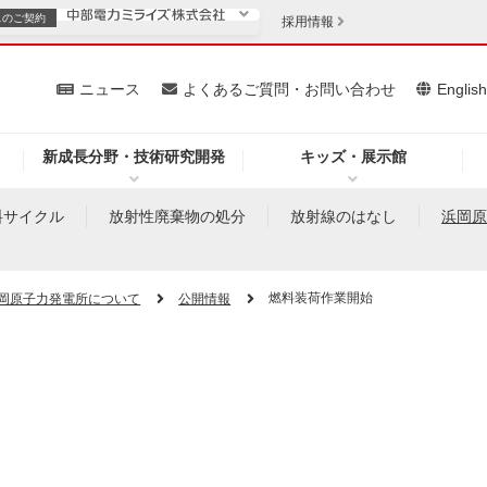
スの
ご契約
採用情報
いて
ニュース
よくあるご質問・お問い合わせ
Englis
新成長分野・技術研究開発
キッズ・展示館
お客さま
安定供給
法人のお客さま
料サイクル
放射性廃棄物の処分
放射線のはなし
浜岡
・低コスト化
企業情報
燃料装荷作業開始
岡原子力発電所について
公開情報
を開きます）
（新しいウィンドウを開きます）
質問・お問い合わせ