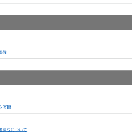
招待
を寄贈
酸漏洩について