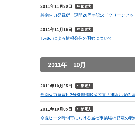
2011年11月30日
中部電力
碧南火力発電所 運開20周年記念「クリーンア
2011年11月15日
中部電力
Twitterによる情報発信の開始について
2011年 10月
2011年10月25日
中部電力
碧南火力発電所2号機排煙脱硫装置「排水汚泥の
2011年10月05日
中部電力
今夏ピーク時間帯における当社事業場の節電の取