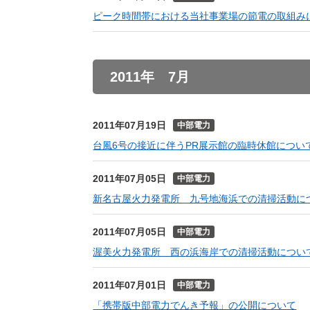
ピーク時間帯における当社事業場の節電の取組み
2011年 7月
2011年07月19日
中部電力
台風6号の接近に伴うPR展示館の臨時休館につい
2011年07月05日
中部電力
新名古屋火力発電所 九号地海浜での清掃活動に
2011年07月05日
中部電力
渥美火力発電所 西の浜海岸での清掃活動につい
2011年07月01日
中部電力
「携帯版中部電力でんき予報」の公開について