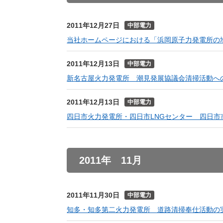
（新しいウィンドウを開きます）
（新
ニュース
よくあるご質問・お問い合わせ
2011年12月27日
中部電力
当社ホームページにおける「浜岡原子力発電所の
2011年12月13日
中部電力
新名古屋火力発電所 潮見発展協議会清掃活動へ
2011年12月13日
中部電力
四日市火力発電所・四日市LNGセンター 四日市
2011年 11月
2011年11月30日
中部電力
知多・知多第二火力発電所 道路清掃奉仕活動の