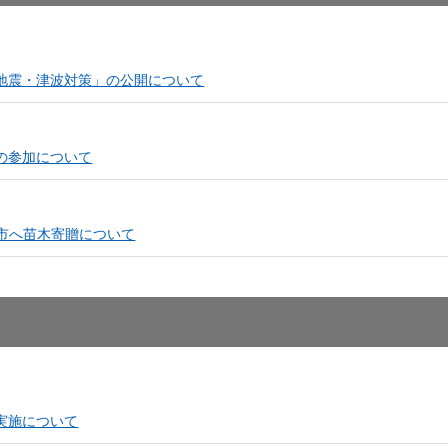
しいウィンドウを開きます）
地震・津波対策」の公開について
の参加について
市へ苗木寄贈について
実施について