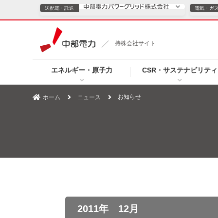
送配電・託送
電気・ガ
送配電・託送につ
持株会社サイト
電気・ガスのご契約
エネルギー・原子力
CSR・サステナビリティ
TOPページへ
TOPページへ
ご案内
個人の
お知らせ
ホーム
ニュース
サービス・ソリューション
企業情報
効率化
（新しいウィンドウを開きます）
（新しいウィンドウ
プレスリリース
お知らせ
よくあるご
2011年 12月