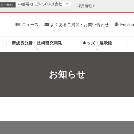
スの
ご契約
採用情報
いて
ニュース
よくあるご質問・お問い合わせ
Englis
新成長分野・技術研究開発
キッズ・展示館
お客さま
安定供給
法人のお客さま
・低コスト化
企業情報
お知らせ
を開きます）
（新しいウィンドウを開きます）
質問・お問い合わせ