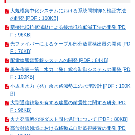
大規模集中化システムにおける系統間制御と検証方法
の開発 [PDF：100KB]
新接地抵抗低減材による接地抵抗低減工法の開発 [PD
F：96KB]
光ファイバーによるケーブル部分放電検出器の開発 [PD
F：76KB]
配電線襲雷警報システムの開発 [PDF：84KB]
奥矢作第一第二水力（発）総合制御システムの開発 [PD
F：100KB]
小坂川水力（発）余水路減勢工の水理設計 [PDF：100K
B]
大型通信鉄塔を有する建屋の耐震性に関する研究 [PD
F：96KB]
火力発電所の湿ダスト固化処理について [PDF：80KB]
高放射線領域における移動式自動監視装置の開発 [PD