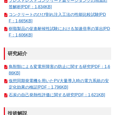
プレストレストコンクリート製サージタンクの地震応
答解析[PDF：1,834KB]
コンクリートのひび割れ注入工法の性能比較試験[PD
F：1,665KB]
樹脂製品の促進耐候性試験における加速倍率の算出[PD
F：1,606KB]
研究紹介
鳥獣類による変電所障害の防止に関する研究[PDF：1,6
86KB]
仮想同期発電機を用いたPV大量導入時の電力系統の安
定化効果の検証[PDF：1,796KB]
石炭の自己発熱性評価に関する研究[PDF：1,621KB]
技術解説