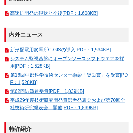
高速炉開発の現状と今後[PDF：1,608KB]
内外ニュース
新形配電用変電所C-GISの導入[PDF：1,534KB]
システム監視基盤にオープンソースソフトウエアを採
用[PDF：1,528KB]
第16回中部科学技術センター顕彰「奨励賞」を受賞[PD
F：1,528KB]
第62回澁澤賞受賞[PDF：1,839KB]
平成29年度技術研究開発賞選考発表会および第70回全
社技術研究発表会 開催[PDF：1,839KB]
特許紹介