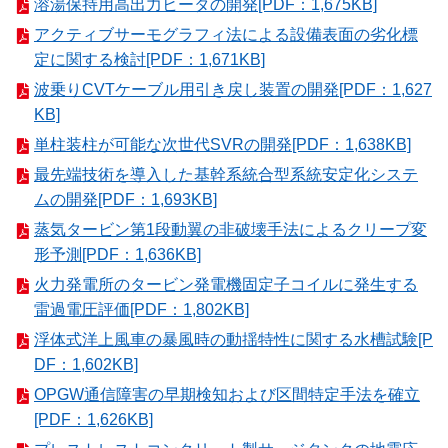
溶湯保持用高出力ヒータの開発[PDF：1,675KB]
アクティブサーモグラフィ法による設備表面の劣化標
定に関する検討[PDF：1,671KB]
波乗りCVTケーブル用引き戻し装置の開発[PDF：1,627
KB]
単柱装柱が可能な次世代SVRの開発[PDF：1,638KB]
最先端技術を導入した基幹系統合型系統安定化システ
ムの開発[PDF：1,693KB]
蒸気タービン第1段動翼の非破壊手法によるクリープ変
形予測[PDF：1,636KB]
火力発電所のタービン発電機固定子コイルに発生する
雷過電圧評価[PDF：1,802KB]
浮体式洋上風車の暴風時の動揺特性に関する水槽試験[P
DF：1,602KB]
OPGW通信障害の早期検知および区間特定手法を確立
[PDF：1,626KB]