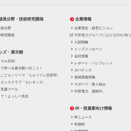
成長分野・技術研究開発
企業情報
成長分野
企業理念・経営ビジョン
術研究開発
中部電力グループにおけるDXの取
人財戦略
トップメッセージ
ッズ・展示館
会社情報
マルZOO
レポート・パンフレット
んで学べる展示館へ行こう！
ガバナンス
気こどもシリーズ「ちゅうでん壁新聞」
資材調達情報
イエンスクラブ「エレキッズ」
スポーツ・取り組み
育支援ツール
中部電力、挑戦中。
えて！よっしー先生
IR・投資家向け情報
IRニュース
IR資料