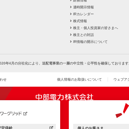
財務情報
適時開示情報
IRカレンダー
株式情報
株主・個人投資家の皆さまへ
株主との対話
IR情報の開示について
2020年4月の分社化により、
送配電事業の一層の中立性・公平性を確保しております
わせ
個人情報のお取扱いについて
ウェブア
（新し
開きます）
安定供給
個人のお客さま