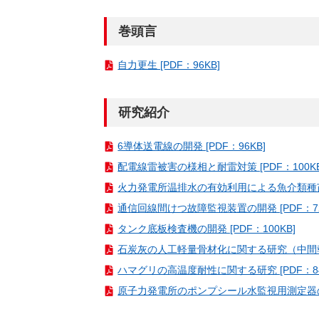
（新しいウィンドウを開きます）
（新
ニュース
よくあるご質問・お問い合わせ
巻頭言
自力更生 [PDF：96KB]
研究紹介
6導体送電線の開発 [PDF：96KB]
配電線雷被害の様相と耐雷対策 [PDF：100KB
火力発電所温排水の有効利用による魚介類種苗生産
通信回線間けつ故障監視装置の開発 [PDF：72
タンク底板検査機の開発 [PDF：100KB]
石炭灰の人工軽量骨材化に関する研究（中間報告）
ハマグリの高温度耐性に関する研究 [PDF：84
原子力発電所のポンプシール水監視用測定器の開発