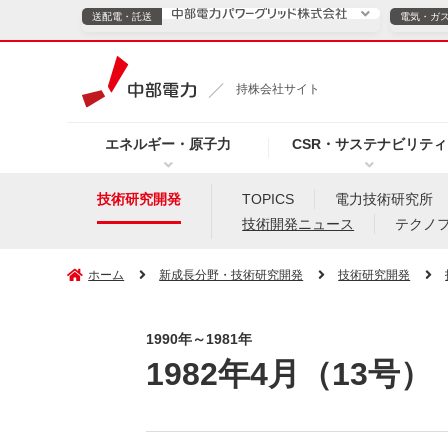
送配電・託送
電気・ガ
送配電・託送につ
持株会社サイト
電気・ガスのご契約
エネルギー・原子力
CSR・サステナビリティ
TOPページへ
TOPページへ
ご案内
個人の
技術研究開発
TOPICS
電力技術研究所
技術開発ニュース
テクノ
サービス・ソリューション
企業情報
効率化
ホーム
新成長分野・技術研究開発
技術研究開発
1990年～1981年
（新しいウィンドウを開きます）
（新しいウィンドウ
プレスリリース
お知らせ
よくあるご
1982年4月（13号）