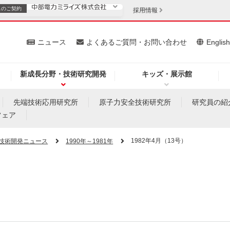
スの
ご契約
採用情報
いて
ニュース
よくあるご質問・お問い合わせ
Englis
新成長分野・技術研究開発
キッズ・展示館
お客さま
安定供給
法人のお客さま
先端技術応用研究所
原子力安全技術研究所
研究員の紹
フェア
・低コスト化
企業情報
1982年4月（13号）
技術開発ニュース
1990年～1981年
を開きます）
（新しいウィンドウを開きます）
質問・お問い合わせ