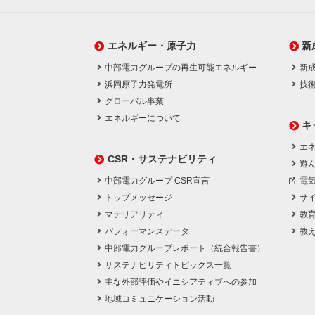
エネルギー・原子力
新
中部電力グループの再生可能エネルギー
新
浜岡原子力発電所
技
グローバル事業
エネルギーについて
キ
エネ
CSR・サステナビリティ
遊
中部電力グループ CSR宣言
電
トップメッセージ
サ
マテリアリティ
教
パフォーマンスデータ
教
中部電力グループレポート（統合報告書）
サステナビリティトピックス一覧
主な外部評価やイニシアティブへの参加
地域コミュニケーション活動