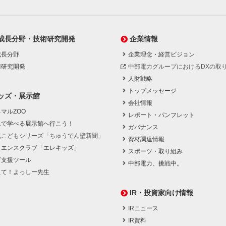
成長分野・技術研究開発
企業情報
成長分野
企業理念・経営ビジョン
術研究開発
中部電力グループにおけるDXの取
人財戦略
トップメッセージ
ッズ・展示館
会社情報
マルZOO
レポート・パンフレット
んで学べる展示館へ行こう！
ガバナンス
気こどもシリーズ「ちゅうでん壁新聞」
資材調達情報
イエンスクラブ「エレキッズ」
スポーツ・取り組み
育支援ツール
中部電力、挑戦中。
えて！よっしー先生
IR・投資家向け情報
IRニュース
IR資料