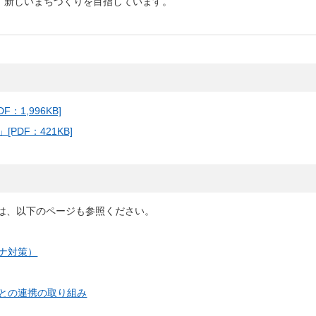
、新しいまちづくりを目指しています。
しいウィンドウを開きます）
1,996KB]
DF：421KB]
示は、以下のページも参照ください。
ナ対策）
との連携の取り組み