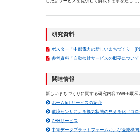
した新サービスを提供して解決する事を通じて
（新しいウィンドウを開きます）
（新
ニュース
よくあるご質問・お問い合わせ
研究資料
ポスター「中部電力の新しいまちづくり」[PDF：
参考資料「自動検針サービスの概要について」[P
関連情報
新しいまちづくりに関する研究内容のWEB展
ホームIoTサービスの紹介
環境センサによる換気状態の見える化（コロ
ZEHサービス
中電データプラットフォームおよび医療機関