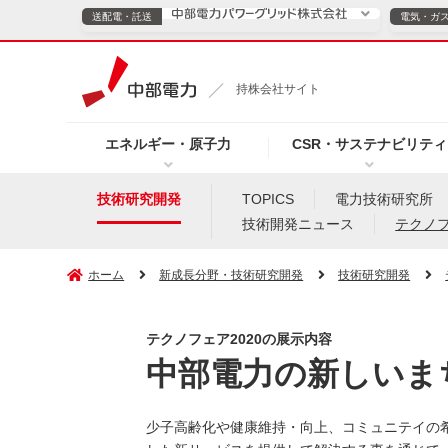
送配電・託送
電気・ガ
送配電・託送につ
持株会社サイト
電気・ガスのご契約
エネルギー・原子力
CSR・サステナビリティ
TOPページへ
TOPページへ
ご案内
個人の
技術研究開発
TOPICS
電力技術研究所
技術開発ニュース
テクノ
サービス・ソリューション
企業情報
効率化
ホーム
新成長分野・技術研究開発
技術研究開発
テクノフェア2020の展示内容
（新しいウィンドウを開きます）
（新しいウィンドウ
プレスリリース
お知らせ
よくあるご
中部電力の新しいま
少子高齢化や健康維持・向上、コミュニテイの