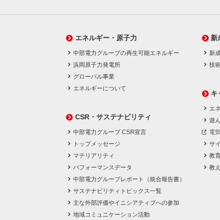
エネルギー・原子力
新
中部電力グループの再生可能エネルギー
新
浜岡原子力発電所
技
グローバル事業
エネルギーについて
キ
エネ
CSR・サステナビリティ
遊
中部電力グループ CSR宣言
電
トップメッセージ
サ
マテリアリティ
教
パフォーマンスデータ
教
中部電力グループレポート（統合報告書）
サステナビリティトピックス一覧
主な外部評価やイニシアティブへの参加
地域コミュニケーション活動