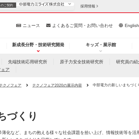
スの
ご契約
採用情報
いて
ニュース
よくあるご質問・お問い合わせ
Englis
新成長分野・技術研究開発
キッズ・展示館
お客さま
安定供給
法人のお客さま
先端技術応用研究所
原子力安全技術研究所
研究員の紹
フェア
・低コスト化
企業情報
中部電力の新しいまちづく
テクノフェア
テクノフェア2020の展示内容
を開きます）
（新しいウィンドウを開きます）
質問・お問い合わせ
ちづくり
希薄化など、まちの抱える様々な社会課題を拾い上げ、情報技術等を活