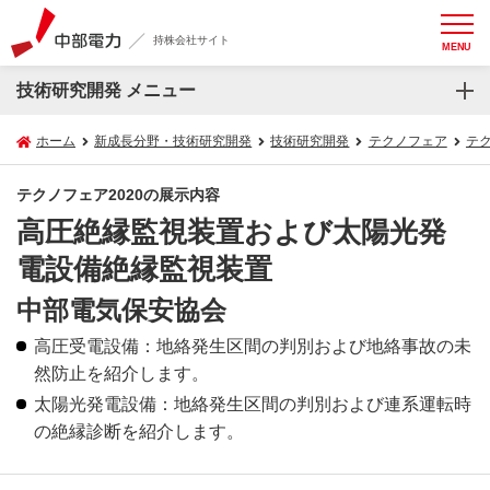
持株会社サイト
MENU
技術研究開発 メニュー
ホーム
新成長分野・技術研究開発
技術研究開発
テクノフェア
テク
テクノフェア2020の展示内容
高圧絶縁監視装置および太陽光発
電設備絶縁監視装置
中部電気保安協会
高圧受電設備：地絡発生区間の判別および地絡事故の未
然防止を紹介します。
太陽光発電設備：地絡発生区間の判別および連系運転時
の絶縁診断を紹介します。