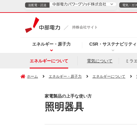
送配電・託送
電気・ガ
送配電・託送につ
持株会社サイト
電気・ガスのご契約
エネルギー・原子力
CSR・サステナビリティ
TOPページへ
TOPページへ
ご案内
個人の
エネルギーについて
電気について
ミラ
サービス・ソリューション
企業情報
効率化
ホーム
エネルギー・原子力
エネルギーについて
家電製品の上手な使い方
照明器具
（新しいウィンドウを開きます）
（新しいウィンドウ
プレスリリース
お知らせ
よくあるご