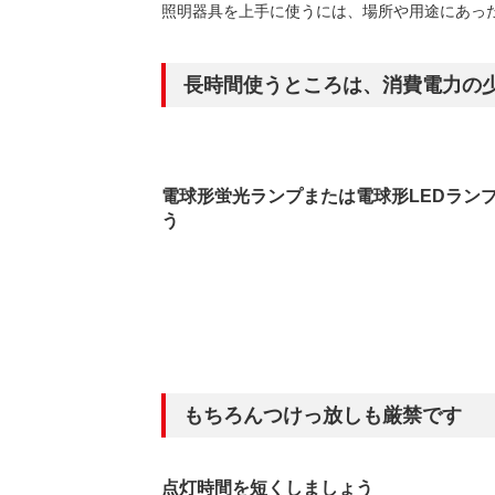
（新しいウィンドウを開きます）
（新
ニュース
よくあるご質問・お問い合わせ
照明器具を上手に使うには、場所や用途にあっ
長時間使うところは、消費電力の
電球形蛍光ランプまたは電球形LEDラン
う
もちろんつけっ放しも厳禁です
点灯時間を短くしましょう