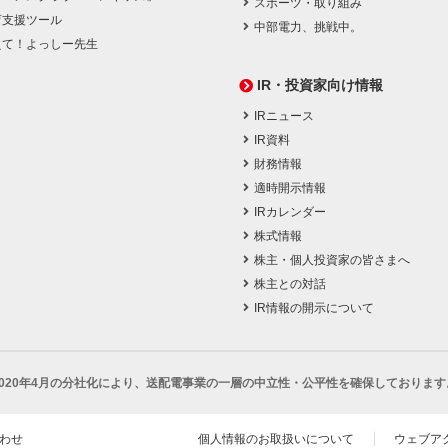
スポーツ・取り組み
育支援ツール
中部電力、挑戦中。
えて！よっしー先生
IR・投資家向け情報
IRニュース
IR資料
財務情報
適時開示情報
IRカレンダー
株式情報
株主・個人投資家の皆さまへ
株主との対話
IR情報の開示について
2020年4月の分社化により、
送配電事業の一層の中立性・公平性を確保しております
わせ
個人情報のお取扱いについて
ウェブア