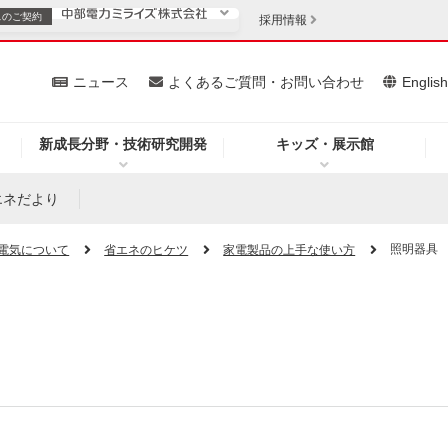
スの
ご契約
採用情報
いて
ニュース
よくあるご質問・お問い合わせ
Englis
新成長分野・技術研究開発
キッズ・展示館
お客さま
安定供給
法人のお客さま
エネだより
・低コスト化
企業情報
照明器具
電気について
省エネのヒケツ
家電製品の上手な使い方
を開きます）
（新しいウィンドウを開きます）
質問・お問い合わせ