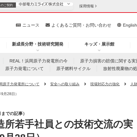
スの
ご契約
採用情報
いて
ニュース
よくあるご質問・お問い合わせ
Englis
新成長分野・技術研究開発
キッズ・展示館
お客さま
安定供給
法人のお客さま
REAL！浜岡原子力発電所の今
原子力損害の賠償に関する実
原子力発電について
原子燃料サイクル
放射性廃棄物の
・低コスト化
企業情報
岡原子力発電所について
安全への取り組み
現場対応力の強化
人
9月28日）
を開きます）
（新しいウィンドウを開きます）
質問・お問い合わせ
月までの記事）
製造所若手社員との技術交流の実