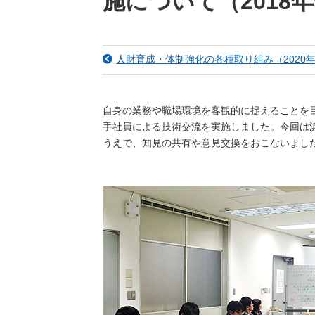
施について（2018年
（新しいウィンドウを開きます）
（新
ニュース
よくあるご質問・お問い合わせ
人財育成・体制強化の各種取り組み（2020
自身の業務や職場環境を客観的に捉えることを目
手社員による技術交流を実施しました。今回は
うえで、知見の共有や意見交換をおこないました