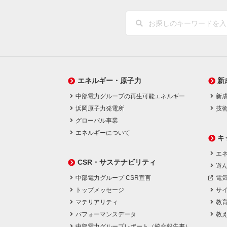
エネルギー・原子力
新
中部電力グループの再生可能エネルギー
新
浜岡原子力発電所
技
グローバル事業
エネルギーについて
キ
エネ
CSR・サステナビリティ
遊
中部電力グループ CSR宣言
電
トップメッセージ
サ
マテリアリティ
教
パフォーマンスデータ
教
中部電力グループレポート（統合報告書）