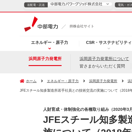
送配電・託送
電気・ガ
送配電・託送につ
持株会社サイト
電気・ガスのご契約
エネルギー・原子力
CSR・サステナビリティ
TOPページへ
TOPページへ
ご案内
個人の
浜岡原子力発電所
浜岡原子力発電所について
皆さまからいただく質問
サービス・ソリューション
企業情報
効率化
ホーム
エネルギー・原子力
浜岡原子力発電所
浜
JFEスチール知多製造所若手社員との技術交流の実施について（2018年
（新しいウィンドウを開きます）
（新しいウィンドウ
プレスリリース
お知らせ
よくあるご
人財育成・体制強化の各種取り組み（2020年3
JFEスチール知多