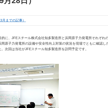
9月28日）
しいウィンドウを開きます）
年3月までの記事）
的に、JFEスチール株式会社知多製造所と浜岡原子力発電所それぞれ
浜岡原子力発電所の設備や安全性向上対策の状況を現場でともに確認し
。次回は当社がJFEスチール知多製造所を訪問予定です。