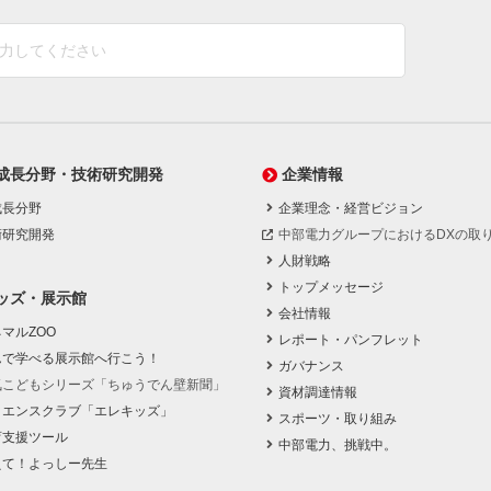
成長分野・技術研究開発
企業情報
成長分野
企業理念・経営ビジョン
術研究開発
中部電力グループにおけるDXの取
人財戦略
トップメッセージ
ッズ・展示館
会社情報
マルZOO
レポート・パンフレット
んで学べる展示館へ行こう！
ガバナンス
気こどもシリーズ「ちゅうでん壁新聞」
資材調達情報
イエンスクラブ「エレキッズ」
スポーツ・取り組み
育支援ツール
中部電力、挑戦中。
えて！よっしー先生