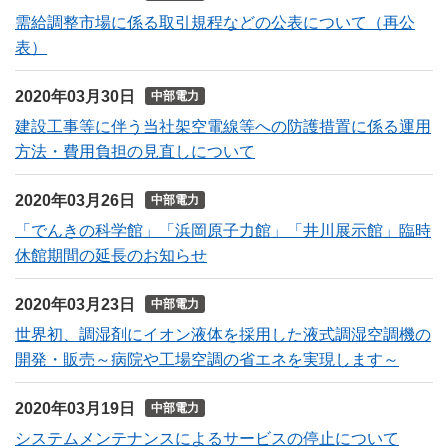
需給調整市場に係る取引規程などの公表について（再公
表）
2020年03月30日
中部電力
建設工事等に伴う当社架空電線等への防護措置に係る運用
方法・費用負担の見直しについて
2020年03月26日
中部電力
「でんきの科学館」「浜岡原子力館」「井川展示館」臨時
休館期間の延長のお知らせ
2020年03月23日
中部電力
世界初、調湿剤にイオン液体を採用した液式調湿空調機の
開発・販売～病院や工場空調の省エネを実現します～
2020年03月19日
中部電力
システムメンテナンスによるサービスの停止について