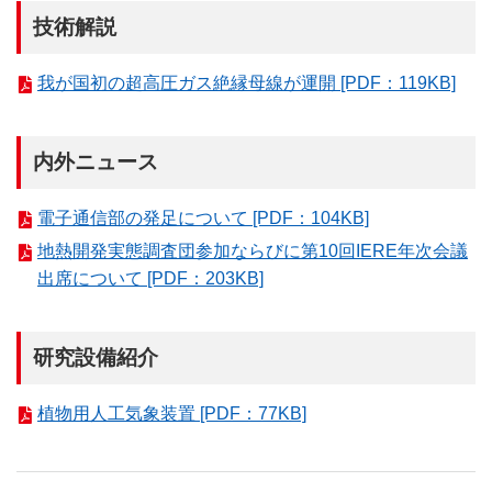
技術解説
我が国初の超高圧ガス絶縁母線が運開 [PDF：119KB]
内外ニュース
電子通信部の発足について [PDF：104KB]
地熱開発実態調査団参加ならびに第10回IERE年次会議
出席について [PDF：203KB]
研究設備紹介
植物用人工気象装置 [PDF：77KB]