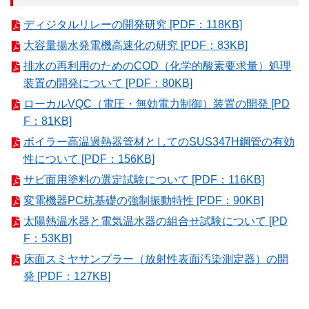
ディジタルリレーの開発研究 [PDF：118KB]
大容量揚水発電機高速化の研究 [PDF：83KB]
排水の再利用のためのCOD（化学的酸素要求量）処理
装置の開発について [PDF：80KB]
ローカルVQC（電圧・無効電力制御）装置の開発 [PD
F：81KB]
ボイラー高温過熱器管材としてのSUS347H鋼管の有効
性について [PDF：156KB]
サビ面用塗料の選定試験について [PDF：116KB]
変電機器PC杭基礎の強制振動特性 [PDF：90KB]
太陽熱温水器と電気温水器の組合せ試験について [PD
F：53KB]
床面スミヤサンプラー（放射性表面汚染測定器）の開
発 [PDF：127KB]