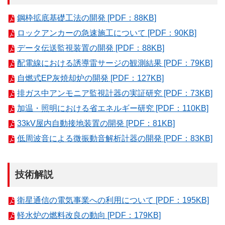
鋼枠拡底基礎工法の開発 [PDF：88KB]
ロックアンカーの急速施工について [PDF：90KB]
データ伝送監視装置の開発 [PDF：88KB]
配電線における誘導雷サージの観測結果 [PDF：79KB]
自燃式EP灰焼却炉の開発 [PDF：127KB]
排ガス中アンモニア監視計器の実証研究 [PDF：73KB]
加温・照明における省エネルギー研究 [PDF：110KB]
33kV屋内自動接地装置の開発 [PDF：81KB]
低周波音による微振動音解析計器の開発 [PDF：83KB]
技術解説
衛星通信の電気事業への利用について [PDF：195KB]
軽水炉の燃料改良の動向 [PDF：179KB]