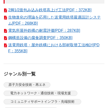
2脚1/2面包み込み鉄塔高上げ工法[PDF：372KB]
生物進化の理論を応用した送電用鉄塔最適設計システ
ム[PDF：268KB]
電気所屋外鉄構の耐震評価[PDF：287KB]
鋼構造設備の腐食調査[PDF：350KB]
送電用鉄塔・屋外鉄構における部材取替工法検討[PD
F：355KB]
ジャンル別一覧
原子力安全技術・再エネ
電力ネットワーク・通信技術・現場支援
コミュニティサポートインフラ・先端技術