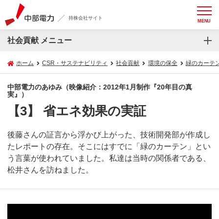
持株会社サイト
MENU
社会貢献 メニュー
ホーム
CSR・サステナビリティ
社会貢献
環境の保全
緑のカーテ
中部電力のあゆみ（映像紹介：2012年1月制作『20年目の真
実』）
【3】 省エネ効果の実証
後藤さんの証言から浮かび上がった、技術開発部が作成し
たレポートの存在。そこにはすでに「緑のカーテン」とい
う言葉が使われていました。私達は当時の関係者である、
松井さんを訪ねました。