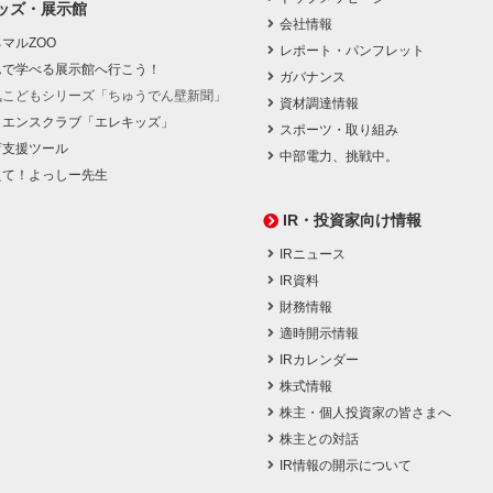
ッズ・展示館
会社情報
マルZOO
レポート・パンフレット
んで学べる展示館へ行こう！
ガバナンス
気こどもシリーズ「ちゅうでん壁新聞」
資材調達情報
イエンスクラブ「エレキッズ」
スポーツ・取り組み
育支援ツール
中部電力、挑戦中。
えて！よっしー先生
IR・投資家向け情報
IRニュース
IR資料
財務情報
適時開示情報
IRカレンダー
株式情報
株主・個人投資家の皆さまへ
株主との対話
IR情報の開示について