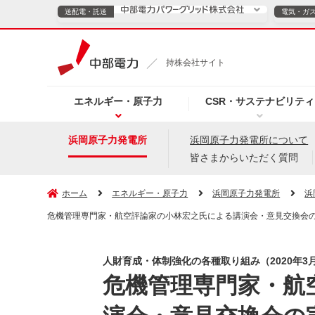
送配電・託送
電気・ガ
送配電・託送につ
持株会社サイト
電気・ガスのご契約
エネルギー・原子力
CSR・サステナビリティ
TOPページへ
TOPページへ
ご案内
個人の
浜岡原子力発電所
浜岡原子力発電所について
皆さまからいただく質問
サービス・ソリューション
企業情報
効率化
ホーム
エネルギー・原子力
浜岡原子力発電所
浜
危機管理専門家・航空評論家の小林宏之氏による講演会・意見交換会の実
（新しいウィンドウを開きます）
（新しいウィンドウ
プレスリリース
お知らせ
よくあるご
人財育成・体制強化の各種取り組み（2020年3
危機管理専門家・航