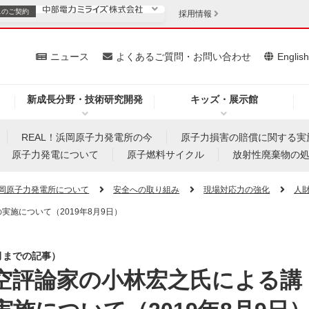
スの
ご契約
採用情報
いて
ニュース
よくあるご質問・お問い合わせ
Englis
新成長分野・技術研究開発
キッズ・展示館
お客さま
安定供給
法人のお客さま
REAL！浜岡原子力発電所の今
原子力損害の賠償に関する実
原子力発電について
原子燃料サイクル
放射性廃棄物の
・低コスト化
企業情報
岡原子力発電所について
安全への取り組み
現場対応力の強化
人
施について（2019年8月9日）
を開きます）
（新しいウィンドウを開きます）
質問・お問い合わせ
月までの記事）
空評論家の小林宏之氏による講