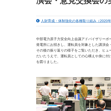
演会・意見交換会の実
（新しいウィンドウを開きます）
（新
ニュース
よくあるご質問・お問い合わせ
人財育成・体制強化の各種取り組み（2020
中部電力原子力安全向上会議アドバイザリーボ
発電所にお招きし、運転員を対象とした講演会
その後の振り返りの様子をご覧いただき、ヒュ
だいたうえで、運転員としての心構えや身に付
を図りました。