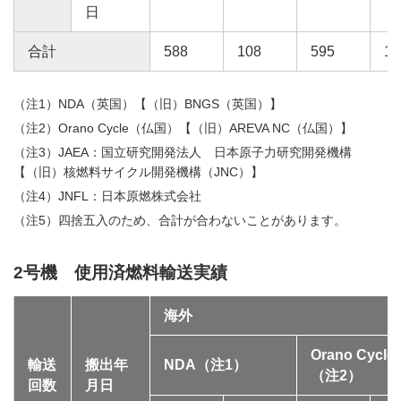
日
合計
588
108
595
10
（注1）NDA（英国）【（旧）BNGS（英国）】
（注2）Orano Cycle（仏国）【（旧）AREVA NC（仏国）】
（注3）JAEA：国立研究開発法人 日本原子力研究開発機構
【（旧）核燃料サイクル開発機構（JNC）】
（注4）JNFL：日本原燃株式会社
（注5）四捨五入のため、合計が合わないことがあります。
2号機 使用済燃料輸送実績
海外
Orano Cycle
輸送
搬出年
NDA（注1）
（注2）
回数
月日