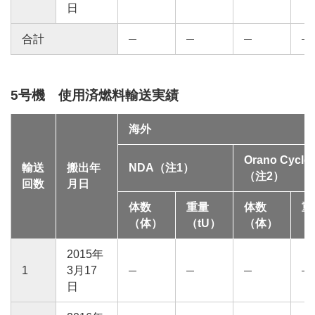
日
合計
5号機 使用済燃料輸送実績
海外
Orano Cycle
輸送
搬出年
NDA（注1）
（注2）
回数
月日
体数
重量
体数
重
（体）
（tU）
（体）
（
2015年
1
3月17
日