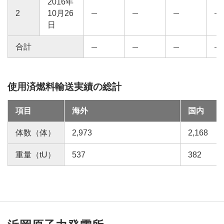
2016年
2
10月26
日
合計
使用済燃料輸送実績の総計
項目
海外
国内
体数（体）
2,973
2,168
重量（tU）
537
382