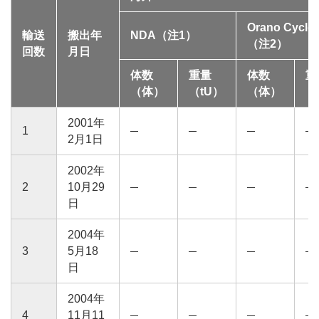
Orano Cycle
輸送
搬出年
NDA（注1）
（注2）
回数
月日
体数
重量
体数
重
（体）
（tU）
（体）
（
2001年
1
2月1日
2002年
2
10月29
日
2004年
3
5月18
日
2004年
4
11月11