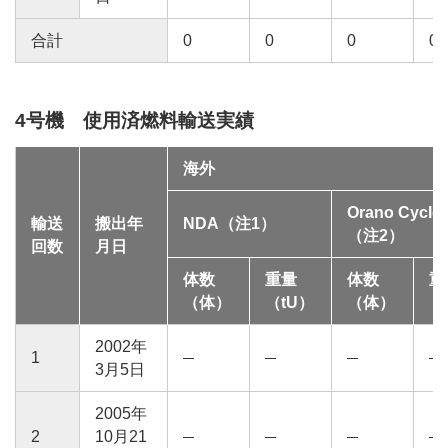
合計
0
0
0
0
4号機 使用済燃料輸送実績
海外
Orano Cycle
輸送
搬出年
NDA（注1）
（注2）
回数
月日
体数
重量
体数
重
（体）
（tU）
（体）
（
2002年
1
3月5日
2005年
2
10月21