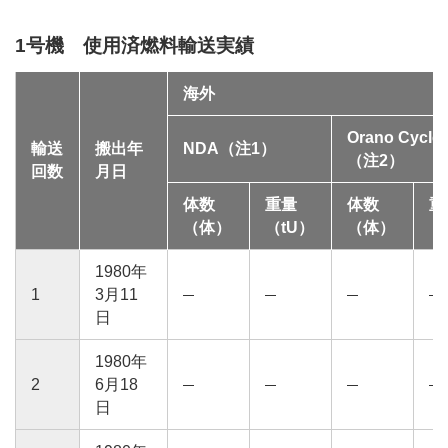
1号機 使用済燃料輸送実績
海外
Orano Cycle
輸送
搬出年
NDA（注1）
（注2）
回数
月日
体数
重量
体数
重
（体）
（tU）
（体）
（
1980年
1
3月11
日
1980年
2
6月18
日