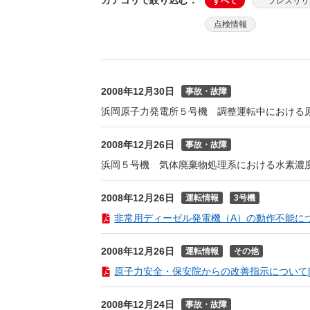
カテゴリで絞り込む
：
すべて
プレスリリ
（新しいウィンドウを開きます）
（新
ニュース
よくあるご質問・お問い合わせ
点検情報
2008年12月30日
事故・故障
浜岡原子力発電所５号機 調整運転中における
2008年12月26日
事故・故障
浜岡５号機 気体廃棄物処理系における水素濃
2008年12月26日
運転情報
3号機
非常用ディーゼル発電機（A）の動作不能につい
2008年12月26日
運転情報
その他
原子力安全・保安院からの改善指示について[PDF
2008年12月24日
事故・故障