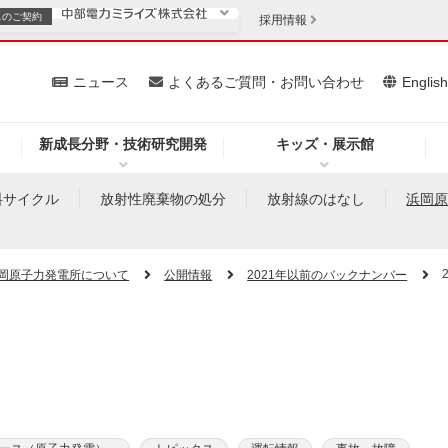
スの
ご契約
採用情報
いて
ニュース
よくあるご質問・お問い合わせ
Englis
新成長分野・技術研究開発
キッズ・展示館
お客さま
安定供給
法人のお客さま
料サイクル
放射性廃棄物の処分
放射線のはなし
浜岡
・低コスト化
企業情報
岡原子力発電所について
公開情報
2021年以前のバックナンバー
を開きます）
（新しいウィンドウを開きます）
質問・お問い合わせ