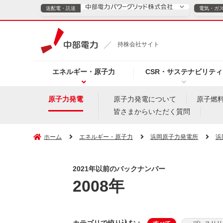
送配電・託送
電気・ガ
送配電・託送につ
持株会社サイト
電気・ガスのご契約
エネルギー・原子力
CSR・サステナビリティ
TOPページへ
TOPページへ
ご案内
個人の
原子力発電
原子力発電について
原子燃
皆さまからいただく質問
サービス・ソリューション
企業情報
効率化
ホーム
エネルギー・原子力
浜岡原子力発電所
浜
2021年以前のバックナンバー
（新しいウィンドウを開きます）
（新しいウィンドウ
プレスリリース
お知らせ
よくあるご
2008年