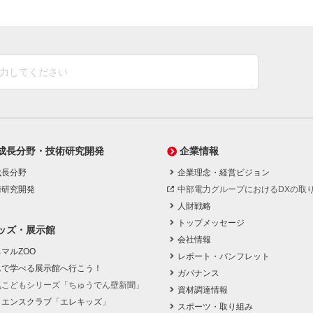
成長分野・技術研究開発
企業情報
成長分野
企業理念・経営ビジョン
術研究開発
中部電力グループにおけるDXの取
人財戦略
トップメッセージ
ッズ・展示館
会社情報
マルZOO
レポート・パンフレット
んで学べる展示館へ行こう！
ガバナンス
気こどもシリーズ「ちゅうでん壁新聞」
資材調達情報
イエンスクラブ「エレキッズ」
スポーツ・取り組み