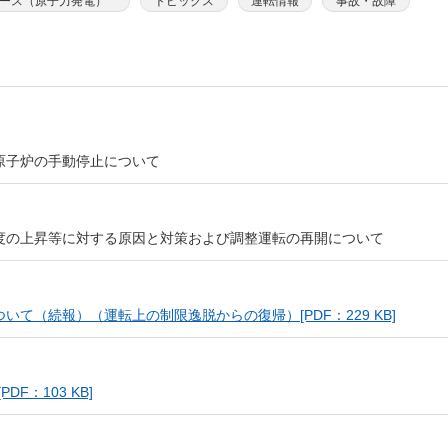
ース（原子力発電）
トピックス
運転情報
事故・故障
しいウィンドウを開きます）
原子炉の手動停止について
度の上昇等に対する原因と対策および調整運転の再開について
て（続報）（運転上の制限逸脱からの復帰）[PDF：229 KB]
：103 KB]