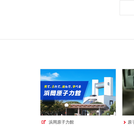
浜岡原子力館
原