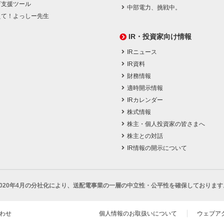
育支援ツール
中部電力、挑戦中。
えて！よっしー先生
IR・投資家向け情報
IRニュース
IR資料
財務情報
適時開示情報
IRカレンダー
株式情報
株主・個人投資家の皆さまへ
株主との対話
IR情報の開示について
2020年4月の分社化により、
送配電事業の一層の中立性・公平性を確保しております
わせ
個人情報のお取扱いについて
ウェブア