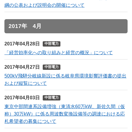
綱の公表および説明会の開催について
2017年 4月
2017年04月28日
中部電力
「経営効率化への取り組みと経営の概況」について
2017年04月27日
中部電力
500kV飛騨分岐線新設に係る岐阜県環境影響評価書の提出
および縦覧について
2017年04月03日
中部電力
東京中部間連系設備増強（東清水60万kW、新佐久間（仮
称）30万kW）に係る周波数変換設備等の調達における応
札希望者の募集について