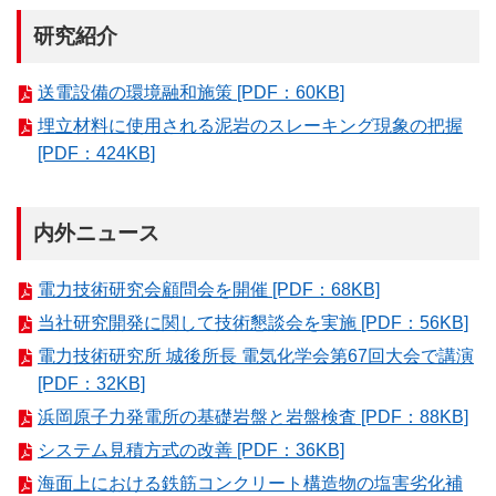
研究紹介
送電設備の環境融和施策 [PDF：60KB]
埋立材料に使用される泥岩のスレーキング現象の把握
[PDF：424KB]
内外ニュース
電力技術研究会顧問会を開催 [PDF：68KB]
当社研究開発に関して技術懇談会を実施 [PDF：56KB]
電力技術研究所 城後所長 電気化学会第67回大会で講演
[PDF：32KB]
浜岡原子力発電所の基礎岩盤と岩盤検査 [PDF：88KB]
システム見積方式の改善 [PDF：36KB]
海面上における鉄筋コンクリート構造物の塩害劣化補