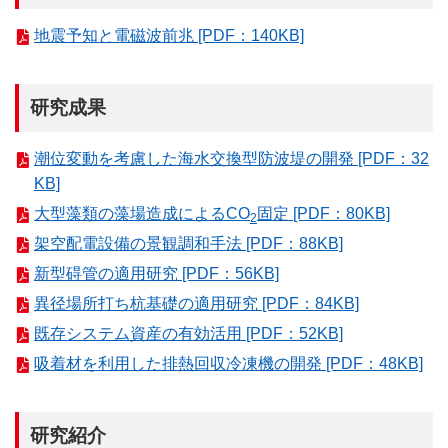
地震予知と電磁波前兆 [PDF：140KB]
研究成果
潮位変動を考慮した海水交換型防波堤の開発 [PDF：32
KB]
大型藻類の藻場造成によるCO
固定 [PDF：80KB]
2
架空配電設備の景観調和手法 [PDF：88KB]
新型碍管の適用研究 [PDF：56KB]
異径場所打ち杭基礎の適用研究 [PDF：84KB]
既存システム資産の有効活用 [PDF：52KB]
吸着材を利用した排熱回収冷凍機の開発 [PDF：48KB]
研究紹介