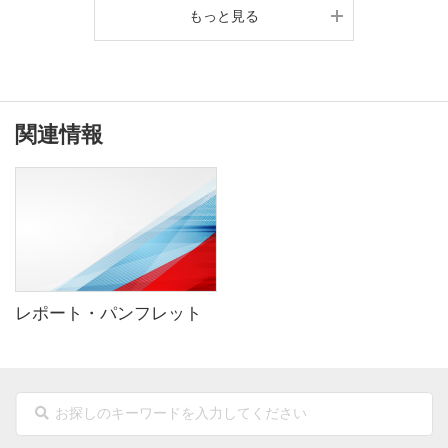
もっと見る
関連情報
レポート・パンフレット