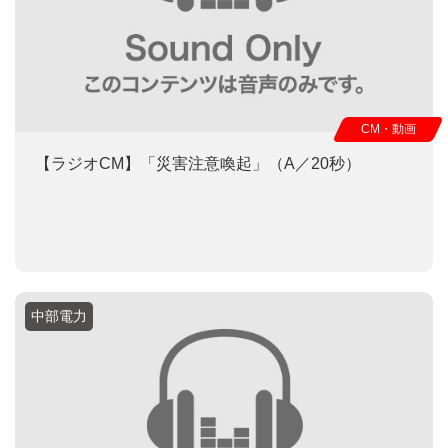
CM・動画
【ラジオCM】
「災害注意喚起」（A／20秒）
中部電力