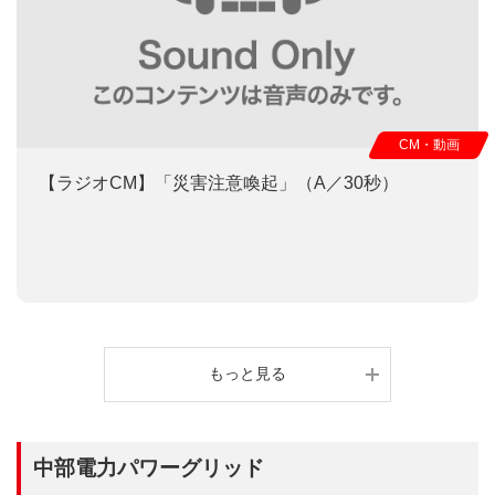
CM・動画
【ラジオCM】
「災害注意喚起」（A／30秒）
もっと見る
中部電力パワーグリッド