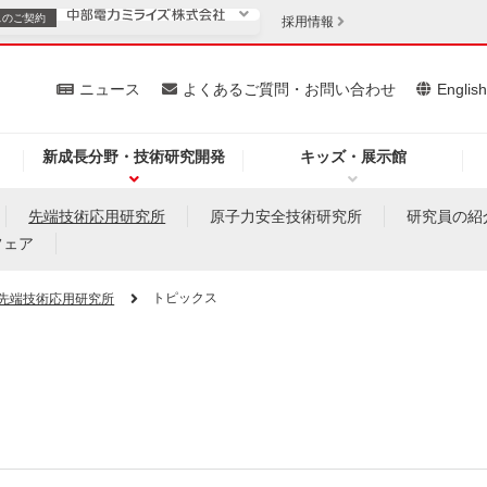
スの
ご契約
採用情報
いて
ニュース
よくあるご質問・お問い合わせ
Englis
新成長分野・技術研究開発
キッズ・展示館
お客さま
安定供給
法人のお客さま
先端技術応用研究所
原子力安全技術研究所
研究員の紹
フェア
・低コスト化
企業情報
トピックス
先端技術応用研究所
を開きます）
（新しいウィンドウを開きます）
質問・お問い合わせ