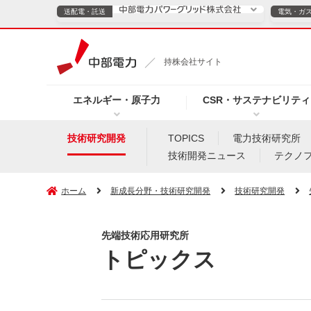
送配電・託送
電気・ガ
送配電・託送につ
持株会社サイト
電気・ガスのご契約
エネルギー・原子力
CSR・サステナビリティ
TOPページへ
TOPページへ
ご案内
個人の
技術研究開発
TOPICS
電力技術研究所
技術開発ニュース
テクノ
サービス・ソリューション
企業情報
効率化
ホーム
新成長分野・技術研究開発
技術研究開発
先端技術応用研究所
（新しいウィンドウを開きます）
（新しいウィンドウ
プレスリリース
お知らせ
よくあるご
トピックス