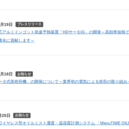
0月19日
プレスリリース
応アルミインゴット急速予熱装置「HDサーモIG」の開発～高効率加熱
素化に貢献します～
0月18日
お知らせ
ータ式茶焙煎機」の開発について～業界初の電気による焙煎の取り組み
月25日
お知らせ
イヤレス型オイルミスト濃度・温湿度計測システム 「MieruTIME OIL