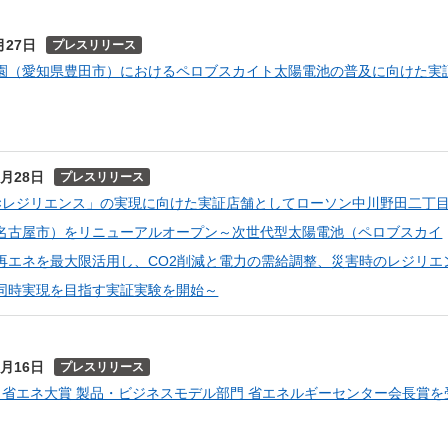
しいウィンドウを開きます）
月27日
プレスリリース
園（愛知県豊田市）におけるペロブスカイト太陽電池の普及に向けた実
1月28日
プレスリリース
×レジリエンス」の実現に向けた実証店舗としてローソン中川野田二丁
名古屋市）をリニューアルオープン～次世代型太陽電池（ペロブスカイ
再エネを最大限活用し、CO2削減と電力の需給調整、災害時のレジリエ
同時実現を目指す実証実験を開始～
2月16日
プレスリリース
年度 省エネ大賞 製品・ビジネスモデル部門 省エネルギーセンター会長賞を