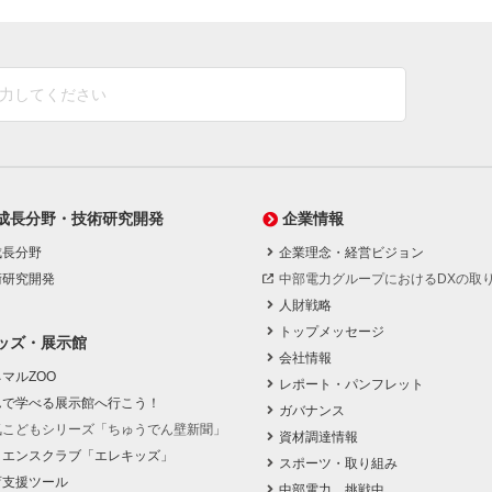
成長分野・技術研究開発
企業情報
成長分野
企業理念・経営ビジョン
術研究開発
中部電力グループにおけるDXの取
人財戦略
トップメッセージ
ッズ・展示館
会社情報
マルZOO
レポート・パンフレット
んで学べる展示館へ行こう！
ガバナンス
気こどもシリーズ「ちゅうでん壁新聞」
資材調達情報
イエンスクラブ「エレキッズ」
スポーツ・取り組み
育支援ツール
中部電力、挑戦中。