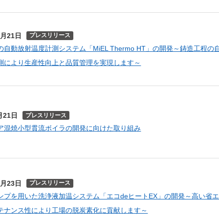
0月21日
プレスリリース
自動放射温度計測システム「MiEL Thermo HT」の開発～鋳造工程の
測により生産性向上と品質管理を実現します～
月21日
プレスリリース
ア混焼小型貫流ボイラの開発に向けた取り組み
0月23日
プレスリリース
ンプを用いた洗浄液加温システム「エコdeヒートEX」の開発～高い省
テナンス性により工場の脱炭素化に貢献します～