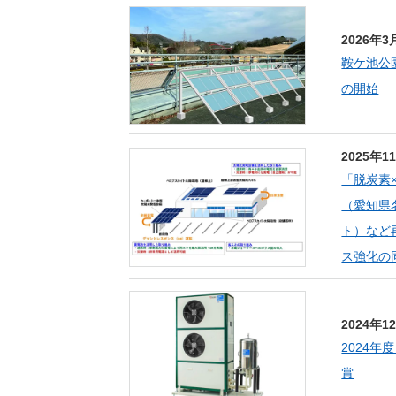
（新しいウィンドウを開きます）
（新
ニュース
よくあるご質問・お問い合わせ
2026年3
鞍ケ池公
の開始
2025年1
「脱炭素
（愛知県
ト）など
ス強化の
2024年1
2024
賞