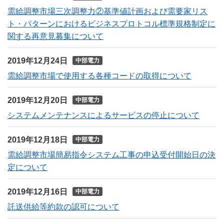
需給調整市場三次調整力②基準値計画および需要家リス
ト・パターンにおけるビジネスプロトコル標準規格制定に
関する再意見募集について
2019年12月24日
中部電力
需給調整市場で使用する各種コードの取得について
2019年12月20日
中部電力
システムメンテナンスによるサービスの停止について
2019年12月18日
中部電力
需給調整市場簡易指令システム工事の申込受付開始日の決
定について
2019年12月16日
中部電力
託送供給等約款の認可について