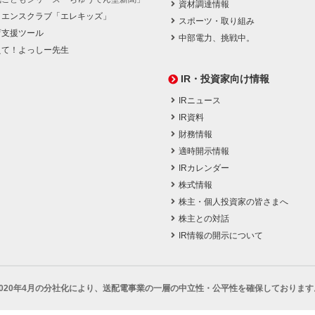
資材調達情報
イエンスクラブ「エレキッズ」
スポーツ・取り組み
育支援ツール
中部電力、挑戦中。
えて！よっしー先生
IR・投資家向け情報
IRニュース
IR資料
財務情報
適時開示情報
IRカレンダー
株式情報
株主・個人投資家の皆さまへ
株主との対話
IR情報の開示について
2020年4月の分社化により、
送配電事業の一層の中立性・公平性を確保しております