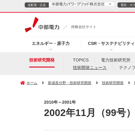
送配電・託送
電気・ガ
送配電・託送につ
持株会社サイト
電気・ガスのご契約
エネルギー・原子力
CSR・サステナビリティ
TOPページへ
TOPページへ
ご案内
個人の
技術研究開発
TOPICS
電力技術研究所
技術開発ニュース
テクノ
サービス・ソリューション
企業情報
効率化
ホーム
新成長分野・技術研究開発
技術研究開発
2010年～2001年
（新しいウィンドウを開きます）
（新しいウィンドウ
プレスリリース
お知らせ
よくあるご
2002年11月（99号