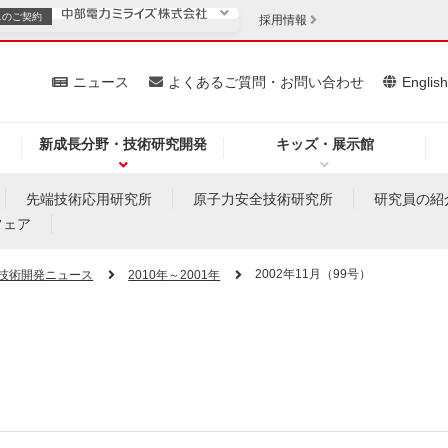
スの
ご契約
採用情報
いて
ニュース
よくあるご質問・お問い合わせ
Englis
新成長分野・技術研究開発
キッズ・展示館
お客さま
安定供給
法人のお客さま
先端技術応用研究所
原子力安全技術研究所
研究員の紹
フェア
・低コスト化
企業情報
2002年11月（99号）
技術開発ニュース
2010年～2001年
を開きます）
（新しいウィンドウを開きます）
質問・お問い合わせ
）