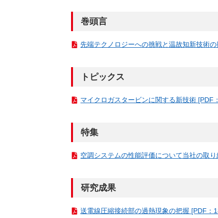
（新しいウィンドウを開きます）
（新
ニュース
よくあるご質問・お問い合わせ
巻頭言
先端テクノロジーへの挑戦と温故知新技術の掘り起
トピックス
マイクロガスタービンに関する新技術 [PDF：1
特集
空調システムの性能評価について当社の取り組み 
研究成果
送電線圧縮接続部の過熱現象の把握 [PDF：18