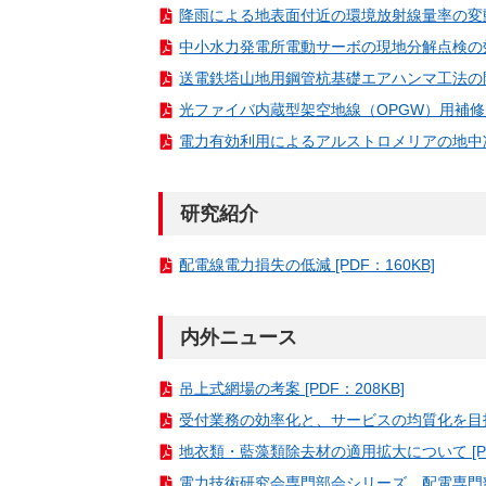
降雨による地表面付近の環境放射線量率の変動状況
中小水力発電所電動サーボの現地分解点検の効率化
送電鉄塔山地用鋼管杭基礎エアハンマ工法の開発 
光ファイバ内蔵型架空地線（OPGW）用補修資材
電力有効利用によるアルストロメリアの地中冷却栽
研究紹介
配電線電力損失の低減 [PDF：160KB]
内外ニュース
吊上式網場の考案 [PDF：208KB]
受付業務の効率化と、サービスの均質化を目指して
地衣類・藍藻類除去材の適用拡大について [PDF
電力技術研究会専門部会シリーズ 配電専門部会 