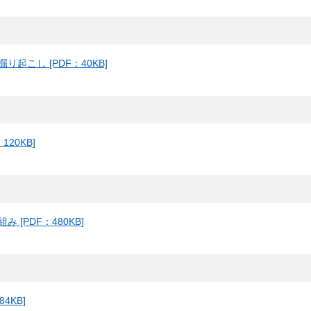
しいウィンドウを開きます）
こし [PDF：40KB]
20KB]
[PDF：480KB]
4KB]