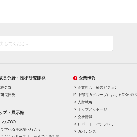
成長分野・技術研究開発
企業情報
成長分野
企業理念・経営ビジョン
術研究開発
中部電力グループにおけるDXの取
人財戦略
トップメッセージ
ッズ・展示館
会社情報
マルZOO
レポート・パンフレット
んで学べる展示館へ行こう！
ガバナンス
気こどもシリーズ「ちゅうでん壁新聞」