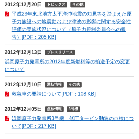
2012年12月20日
トピックス
その他
平成23年東北地方太平洋沖地震の知見等を踏まえた原
子力施設への地震動および津波の影響に関する安全性
評価の実施状況について（原子力規制委員会への報
告）[PDF：205 KB]
2012年12月13日
プレスリリース
浜岡原子力発電所の2012年度新燃料等の輸送予定の変更
について
2012年12月10日
運転情報
その他
救急車の要請について[PDF：108 KB]
2012年12月05日
点検情報
3号機
浜岡原子力発電所3号機 低圧タービン動翼の点検につ
いて[PDF：217 KB]