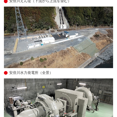
安倍川えん堤（下流から上流を望む）
安倍川水力発電所（全景）