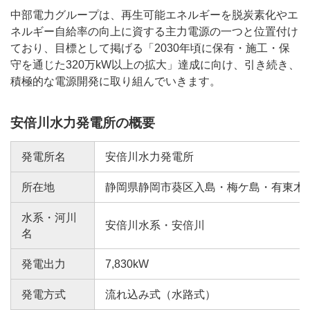
中部電力グループは、再生可能エネルギーを脱炭素化やエ
ネルギー自給率の向上に資する主力電源の一つと位置付け
ており、目標として掲げる「2030年頃に保有・施工・保
守を通じた320万kW以上の拡大」達成に向け、引き続き、
積極的な電源開発に取り組んでいきます。
安倍川水力発電所の概要
発電所名
安倍川水力発電所
所在地
静岡県静岡市葵区入島・梅ケ島・有東木
水系・河川
安倍川水系・安倍川
名
発電出力
7,830kW
発電方式
流れ込み式（水路式）