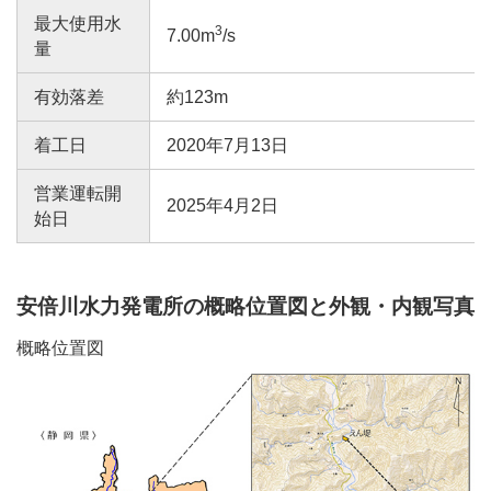
最大使用水
3
7.00m
/s
量
有効落差
約123m
着工日
2020年7月13日
営業運転開
2025年4月2日
始日
安倍川水力発電所の概略位置図と外観・内観写真
概略位置図