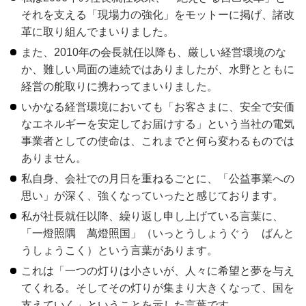
それを支える「現場力の強化」をモットーに掲げ、諸改
革に取り組んでまいりました。
また、2010年の会長就任以降も、厳しい経営環境のな
か、難しい局面の連続ではありましたが、水野とともに
経営の舵取りに携わってまいりました。
いかなる経営環境においても「お客さまに、安全で安価
なエネルギーを安定してお届けする」という当社の電気
事業者としての使命は、これまでと何ら変わるものでは
ありません。
私自身、会社での月日を重ねるごとに、「公益事業への
思い」が深く、強くなっていったと感じております。
私が社長就任以降、繰り返し申し上げている言葉に、
「一燈照隅 萬燈照国」（いっとうしょうぐう ばんと
うしょうこく）という言葉があります。
これは「一つの灯りは小さいが、人々に希望と夢を与え
てくれる。そしてその灯りが集まり大きくなって、国を
支えていく」ということを示した言葉です。