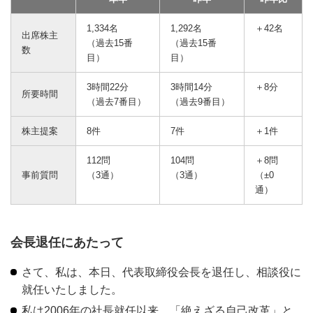
1,334名
1,292名
＋42名
出席株主
（過去15番
（過去15番
数
目）
目）
3時間22分
3時間14分
＋8分
所要時間
（過去7番目）
（過去9番目）
株主提案
8件
7件
＋1件
112問
104問
＋8問
事前質問
（3通）
（3通）
（±0
通）
会長退任にあたって
さて、私は、本日、代表取締役会長を退任し、相談役に
就任いたしました。
私は2006年の社長就任以来、「絶えざる自己改革」と