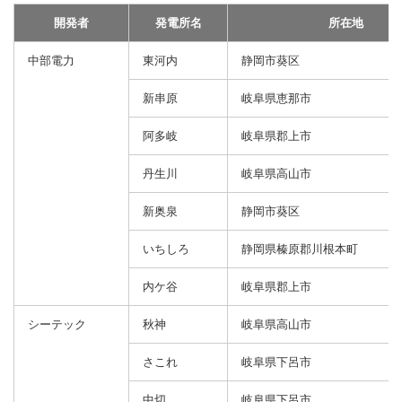
開発者
発電所名
所在地
中部電力
東河内
静岡市葵区
新串原
岐阜県恵那市
阿多岐
岐阜県郡上市
丹生川
岐阜県高山市
新奥泉
静岡市葵区
いちしろ
静岡県榛原郡川根本町
内ケ谷
岐阜県郡上市
シーテック
秋神
岐阜県高山市
さこれ
岐阜県下呂市
中切
岐阜県下呂市