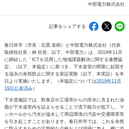
中部電力株式会社
記事をシェアする
春日井市（市長：石黒 直樹）と中部電力株式会社（代表
取締役社長：林 欣吾、以下、中部電力）は、2019年11月
に締結した「ICTを活用した地域課題解決に関する連携協
定」（以下、本協定）に基づき、下水道管の閉塞に起因す
る溢水の未然防止に関する実証実験（以下、本実証）を本
日より実施いたします。（本協定については
2019年11月
19日公表済み
）
下水道施設では、飲食店や工場等からの排水に含まれた油
脂が下水道管内を詰まらせることで流下能力が低下し、マ
ンホールから汚水が溢水して周辺環境の汚染や交通障害等
を引き起こすことがあります。春日井市では、これを未然
に防止するための定期的な点検および清掃に加え、稀に溢