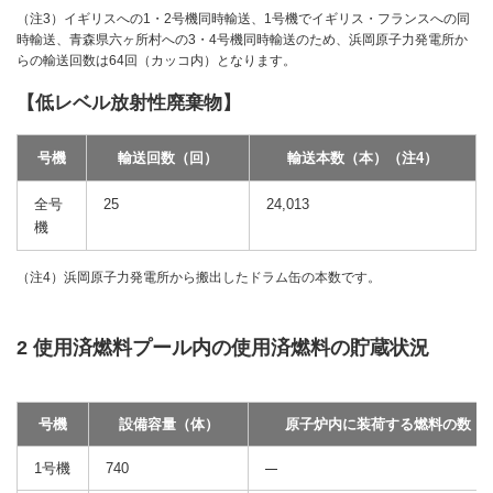
（注3）イギリスへの1・2号機同時輸送、1号機でイギリス・フランスへの同
時輸送、青森県六ヶ所村への3・4号機同時輸送のため、浜岡原子力発電所か
らの輸送回数は64回（カッコ内）となります。
【低レベル放射性廃棄物】
号機
輸送回数（回）
輸送本数（本）（注4）
全号
25
24,013
機
（注4）浜岡原子力発電所から搬出したドラム缶の本数です。
2 使用済燃料プール内の使用済燃料の貯蔵状況
号機
設備容量（体）
原子炉内に装荷する燃料の数（
1号機
740