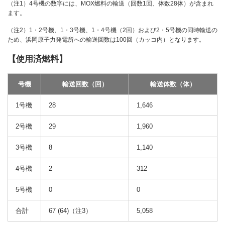
（注1）4号機の数字には、MOX燃料の輸送（回数1回、体数28体）が含まれ
ます。
（注2）1・2号機、1・3号機、1・4号機（2回）および2・5号機の同時輸送の
ため、浜岡原子力発電所への輸送回数は100回（カッコ内）となります。
【使用済燃料】
号機
輸送回数（回）
輸送体数（体）
1号機
28
1,646
2号機
29
1,960
3号機
8
1,140
4号機
2
312
5号機
0
0
合計
67 (64)（注3）
5,058