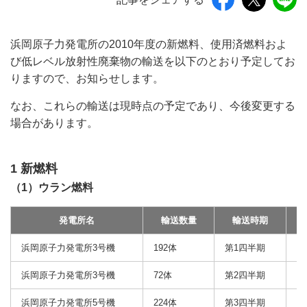
浜岡原子力発電所の2010年度の新燃料、使用済燃料およ
び低レベル放射性廃棄物の輸送を以下のとおり予定してお
りますので、お知らせします。
なお、これらの輸送は現時点の予定であり、今後変更する
場合があります。
1 新燃料
（1）ウラン燃料
発電所名
輸送数量
輸送時期
浜岡原子力発電所3号機
192体
第1四半期
原
浜岡原子力発電所3号機
72体
第2四半期
ア
浜岡原子力発電所5号機
224体
第3四半期
（