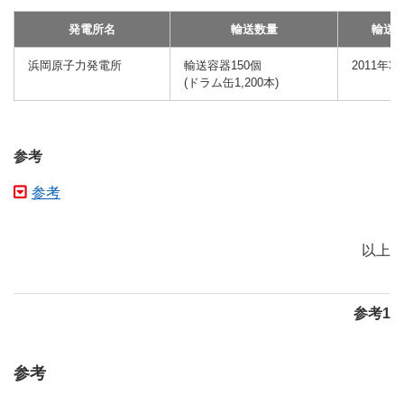
発電所名
輸送数量
輸送
浜岡原子力発電所
輸送容器150個
2011年3
(ドラム缶1,200本)
参考
参考
以上
参考1
参考