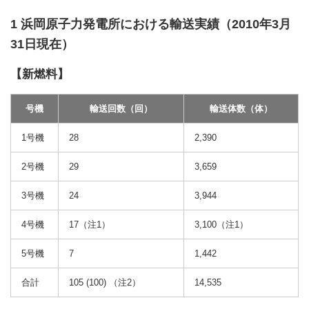
1 浜岡原子力発電所における輸送実績（2010年3月
31日現在）
【新燃料】
号機
輸送回数（回）
輸送体数（体）
1号機
28
2,390
2号機
29
3,659
3号機
24
3,944
4号機
17（注1）
3,100（注1）
5号機
7
1,442
合計
105 (100) （注2）
14,535