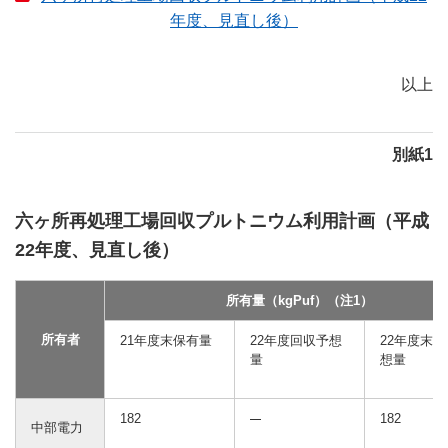
年度、見直し後）
以上
別紙1
六ヶ所再処理工場回収プルトニウム利用計画（平成
22年度、見直し後）
所有量（kgPuf）（注1）
所有者
21年度末保有量
22年度回収予想
22年度末
量
想量
182
182
中部電力