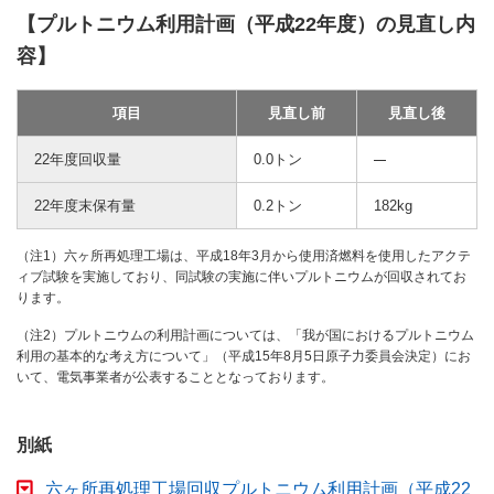
【プルトニウム利用計画（平成22年度）の見直し内
容】
項目
見直し前
見直し後
22年度回収量
0.0トン
22年度末保有量
0.2トン
182kg
（注1）六ヶ所再処理工場は、平成18年3月から使用済燃料を使用したアクテ
ィブ試験を実施しており、同試験の実施に伴いプルトニウムが回収されてお
ります。
（注2）プルトニウムの利用計画については、「我が国におけるプルトニウム
利用の基本的な考え方について」（平成15年8月5日原子力委員会決定）にお
いて、電気事業者が公表することとなっております。
別紙
六ヶ所再処理工場回収プルトニウム利用計画（平成22