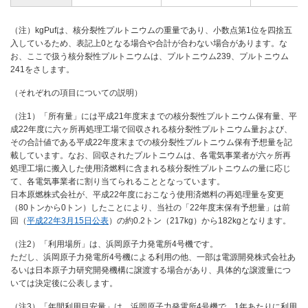
（注）kgPufは、核分裂性プルトニウムの重量であり、小数点第1位を四捨五
入しているため、表記上0となる場合や合計が合わない場合があります。な
お、ここで扱う核分裂性プルトニウムは、プルトニウム239、プルトニウム
241をさします。
（それぞれの項目についての説明）
（注1）「所有量」には平成21年度末までの核分裂性プルトニウム保有量、平
成22年度に六ヶ所再処理工場で回収される核分裂性プルトニウム量および、
その合計値である平成22年度末までの核分裂性プルトニウム保有予想量を記
載しています。なお、回収されたプルトニウムは、各電気事業者が六ヶ所再
処理工場に搬入した使用済燃料に含まれる核分裂性プルトニウムの量に応じ
て、各電気事業者に割り当てられることとなっています。
日本原燃株式会社が、平成22年度におこなう使用済燃料の再処理量を変更
（80トンから0トン）したことにより、当社の「22年度末保有予想量」は前
回（
平成22年3月15日公表
）の約0.2トン（217kg）から182kgとなります。
（注2）「利用場所」は、浜岡原子力発電所4号機です。
ただし、浜岡原子力発電所4号機による利用の他、一部は電源開発株式会社あ
るいは日本原子力研究開発機構に譲渡する場合があり、具体的な譲渡量につ
いては決定後に公表します。
（注3）「年間利用目安量」は、浜岡原子力発電所4号機で、1年あたりに利用