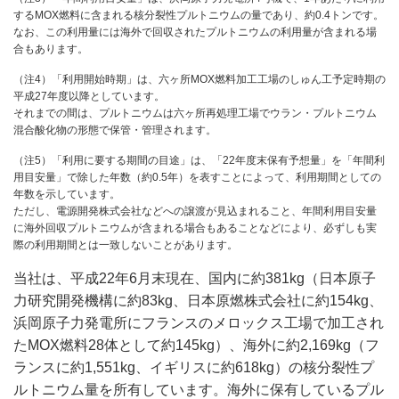
するMOX燃料に含まれる核分裂性プルトニウムの量であり、約0.4トンです。
なお、この利用量には海外で回収されたプルトニウムの利用量が含まれる場
合もあります。
（注4）「利用開始時期」は、六ヶ所MOX燃料加工工場のしゅん工予定時期の
平成27年度以降としています。
それまでの間は、プルトニウムは六ヶ所再処理工場でウラン・プルトニウム
混合酸化物の形態で保管・管理されます。
（注5）「利用に要する期間の目途」は、「22年度末保有予想量」を「年間利
用目安量」で除した年数（約0.5年）を表すことによって、利用期間としての
年数を示しています。
ただし、電源開発株式会社などへの譲渡が見込まれること、年間利用目安量
に海外回収プルトニウムが含まれる場合もあることなどにより、必ずしも実
際の利用期間とは一致しないことがあります。
当社は、平成22年6月末現在、国内に約381kg（日本原子
力研究開発機構に約83kg、日本原燃株式会社に約154kg、
浜岡原子力発電所にフランスのメロックス工場で加工され
たMOX燃料28体として約145kg）、海外に約2,169kg（フ
ランスに約1,551kg、イギリスに約618kg）の核分裂性プ
ルトニウム量を所有しています。海外に保有しているプル