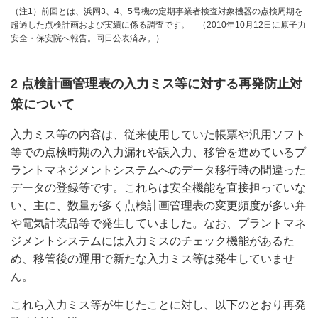
（注1）前回とは、浜岡3、4、5号機の定期事業者検査対象機器の点検周期を
超過した点検計画および実績に係る調査です。 （2010年10月12日に原子力
安全・保安院へ報告。同日公表済み。）
2 点検計画管理表の入力ミス等に対する再発防止対
策について
入力ミス等の内容は、従来使用していた帳票や汎用ソフト
等での点検時期の入力漏れや誤入力、移管を進めているプ
ラントマネジメントシステムへのデータ移行時の間違った
データの登録等です。これらは安全機能を直接担っていな
い、主に、数量が多く点検計画管理表の変更頻度が多い弁
や電気計装品等で発生していました。なお、プラントマネ
ジメントシステムには入力ミスのチェック機能があるた
め、移管後の運用で新たな入力ミス等は発生していませ
ん。
これら入力ミス等が生じたことに対し、以下のとおり再発