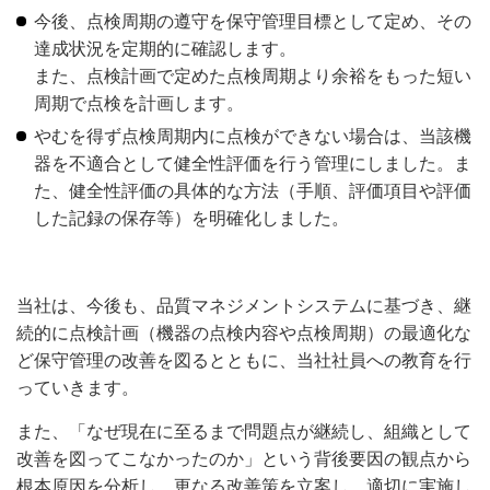
今後、点検周期の遵守を保守管理目標として定め、その
達成状況を定期的に確認します。
また、点検計画で定めた点検周期より余裕をもった短い
周期で点検を計画します。
やむを得ず点検周期内に点検ができない場合は、当該機
器を不適合として健全性評価を行う管理にしました。ま
た、健全性評価の具体的な方法（手順、評価項目や評価
した記録の保存等）を明確化しました。
当社は、今後も、品質マネジメントシステムに基づき、継
続的に点検計画（機器の点検内容や点検周期）の最適化な
ど保守管理の改善を図るとともに、当社社員への教育を行
っていきます。
また、「なぜ現在に至るまで問題点が継続し、組織として
改善を図ってこなかったのか」という背後要因の観点から
根本原因を分析し、更なる改善策を立案し、適切に実施し