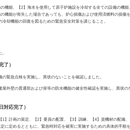
備の機能、【2】海水を使用して原子炉施設を冷却する全ての設備の機能
備の機能が喪失した場合であっても、炉心損傷および使用済燃料の損傷
の冷却機能の回復を図るための緊急安全対策を講じること。
た。
応完了）
備の緊急点検を実施し、異状のないことを確認しました。
建屋外壁の貫通部および扉等の防水機能の健全性確認を実施し、異状の
20日対応完了）
1】計画の策定、【2】要員の配置、【3】訓練、【4】資機材の配備、
規定に定めるとともに、緊急時対応を確実に実施するための具体的手順