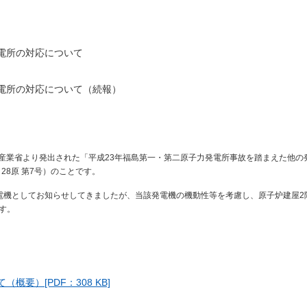
電所の対応について
電所の対応について（続報）
経済産業省より発出された「平成23年福島第一・第二原子力発電所事故を踏まえた他の
28原 第7号）のことです。
電機としてお知らせしてきましたが、当該発電機の機動性等を考慮し、原子炉建屋2
す。
要）[PDF：308 KB]