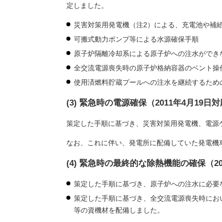
定しました。
災害対策用発電機（注2）による、充電池や補
可搬式動力ポンプ等による水源確保手順
原子炉隔離冷却系による原子炉への注水ができ
全交流電源喪失時の原子炉格納容器のベント操
使用済燃料貯蔵プールへの注水を継続するため
(3) 緊急時の電源確保（2011年4月19日
策定した手順に基づき、災害対策用発電機、電源
なお、これに伴い、発電所に配備していた発電機
(4) 緊急時の最終的な除熱機能の確保（20
策定した手順に基づき、原子炉への注水に必要
策定した手順に基づき、全交流電源喪失時にお
等の資機材を配備しました。