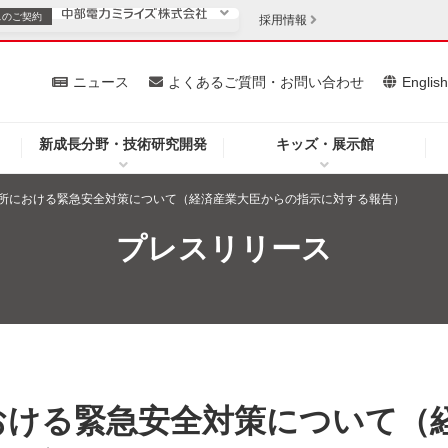
スの
ご契約
採用情報
いて
ニュース
よくあるご質問・お問い合わせ
Englis
新成長分野・技術研究開発
キッズ・展示館
お客さま
安定供給
法人のお客さま
所における緊急安全対策について（経済産業大臣からの指示に対する報告）
・低コスト化
企業情報
プレスリリース
を開きます）
（新しいウィンドウを開きます）
質問・お問い合わせ
おける緊急安全対策について（