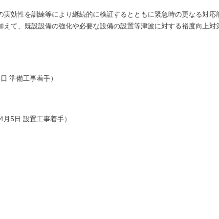
の実効性を訓練等により継続的に検証するとともに緊急時の更なる対応
加えて、既設設備の強化や必要な設備の設置等津波に対する裕度向上対
5日 準備工事着手）
4月5日 設置工事着手）