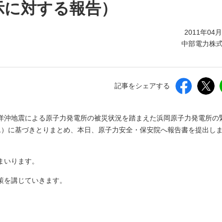
しいウィンドウを開きます）
示に対する報告）
2011年04
中部電力株
記事をシェアする
太平洋沖地震による原子力発電所の被災状況を踏まえた浜岡原子力発電所の
1）に基づきとりまとめ、本日、原子力安全・保安院へ報告書を提出し
まいります。
策を講じていきます。