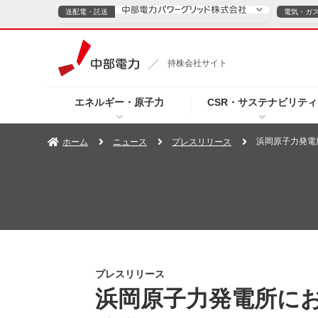
送配電・託送
電気・ガ
送配電・託送につ
持株会社サイト
電気・ガスのご契約
エネルギー・原子力
CSR・サステナビリティ
TOPページへ
TOPページへ
ご案内
個人の
浜岡原子力発電
ホーム
ニュース
プレスリリース
サービス・ソリューション
企業情報
効率化
（新しいウィンドウを開きます）
（新しいウィンドウ
プレスリリース
お知らせ
よくあるご
プレスリリース
浜岡原子力発電所に