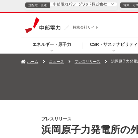
送配電・託送
電気・ガ
送配電・託送につ
持株会社サイト
電気・ガスのご契約
エネルギー・原子力
CSR・サステナビリティ
TOPページへ
TOPページへ
ご案内
個人の
浜岡原子力発電
ホーム
ニュース
プレスリリース
サービス・ソリューション
企業情報
効率化
（新しいウィンドウを開きます）
（新しいウィンドウ
プレスリリース
お知らせ
よくあるご
プレスリリース
浜岡原子力発電所の