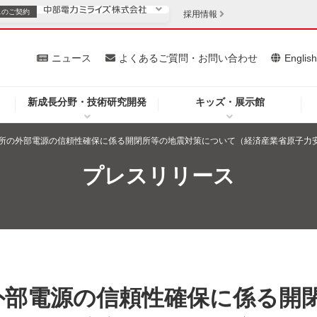
スの
ご契約
採用情報
いて
ニュース
よくあるご質問・お問い合わせ
Englis
新成長分野・技術研究開発
キッズ・展示館
お客さま
安定供給
法人のお客さま
所の外部電源の信頼性確保に係る開閉所等の地震対策について（経済産業省原子力
・低コスト化
企業情報
プレスリリース
を開きます）
（新しいウィンドウを開きます）
質問・お問い合わせ
外部電源の信頼性確保に係る開