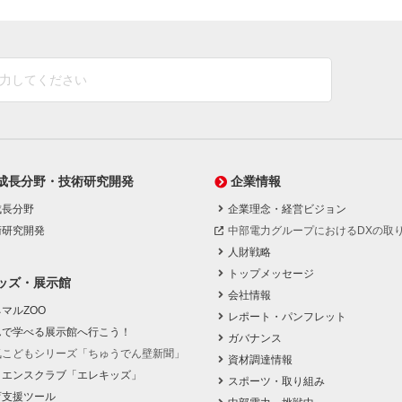
成長分野・技術研究開発
企業情報
成長分野
企業理念・経営ビジョン
術研究開発
中部電力グループにおけるDXの取
人財戦略
トップメッセージ
ッズ・展示館
会社情報
マルZOO
レポート・パンフレット
んで学べる展示館へ行こう！
ガバナンス
気こどもシリーズ「ちゅうでん壁新聞」
資材調達情報
イエンスクラブ「エレキッズ」
スポーツ・取り組み
育支援ツール