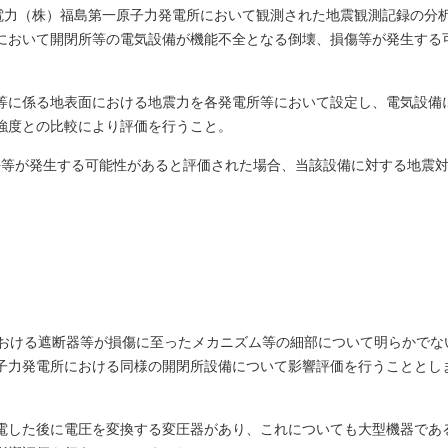
京電力（株）福島第一原子力発電所において観測された地震観測記録の分
において開閉所等の電気設備が機能不全となる倒壊、損傷等が発生する
等に係る地表面における地震力を各発電所等において設定し、電気設備
強度との比較により評価を行うこと。
損傷等が発生する可能性があると評価された場合、当該設備に対する地震
における遮断器等が損傷に至ったメカニズム等の細部について明らかでな
子力発電所における同様の開閉所設備について影響評価を行うこととし
電した後に電圧を変換する変圧器があり、これについても大型機器であ