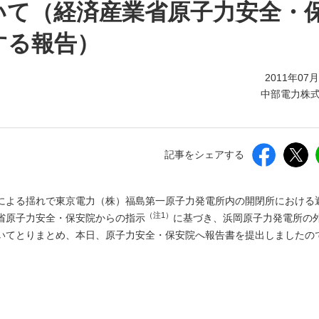
しいウィンドウを開きます）
いて（経済産業省原子力安全・
する報告）
2011年07
中部電力株
記事をシェアする
地震による揺れで東京電力（株）福島第一原子力発電所内の開閉所における
（注1）
省原子力安全・保安院からの指示
に基づき、浜岡原子力発電所の
いてとりまとめ、本日、原子力安全・保安院へ報告書を提出しましたの