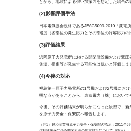
とから、地震による強い加振力を想定した場合の
(2)影響評価手法
日本電気協会規格であるJEAG5003-2010
裕度（各部位の発生応力とその部位の許容応力の
(3)評価結果
浜岡原子力発電所における開閉所設備および変圧
倒壊、損傷等が発生する可能性は低いと評価しま
(4)今後の対応
福島第一原子力発電所の1号機および2号機にお
明な点があることから、東京電力（株）において
今後、その評価結果が明らかになった段階で、新
を原子力安全・保安院へ報告します。
（注1）経済産業省原子力安全・保安院の指示：2011年
信頼性確保に係る開閉所等の地震対策について（指示）」（平