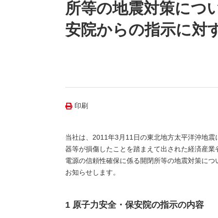
（新しいウィンドウを開きます）
（新
ニュース
所等の地震対策につ
よくあるご質問・お問い合わせ
安院からの指示に対
印刷
当社は、2011年3月11日の東北地方太平洋沖
器等が損傷したことを踏まえて出された経済産業
電源の信頼性確保に係る開閉所等の地震対策につ
お知らせします。
1 原子力安全・保安院の指示の内容