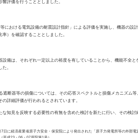
影響評価を行うこととしました。
「変電所等における電気設備の耐震設計指針」による評価を実施し、機器の設
比率）を確認することとしました。
器設備は、それぞれ一定以上の裕度を有していることから、機能不全と
した。
ける遮断器等の損傷については、その応答スペクトルと損傷メカニズム等
その詳細評価が行われるとされています。
たな知見を反映する必要性の有無を含めた検討を新たに行い、その検討
6月7日に経済産業省原子力安全・保安院により発出された「原子力発電所等の外部電
成23・06・07原院第1号）