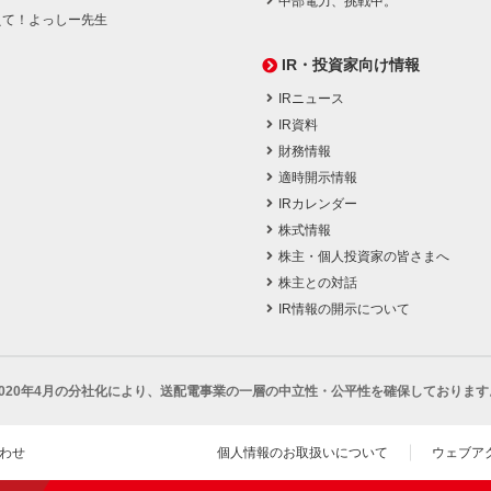
中部電力、挑戦中。
えて！よっしー先生
IR・投資家向け情報
IRニュース
IR資料
財務情報
適時開示情報
IRカレンダー
株式情報
株主・個人投資家の皆さまへ
株主との対話
IR情報の開示について
2020年4月の分社化により、
送配電事業の一層の中立性・公平性を確保しております
わせ
個人情報のお取扱いについて
ウェブア