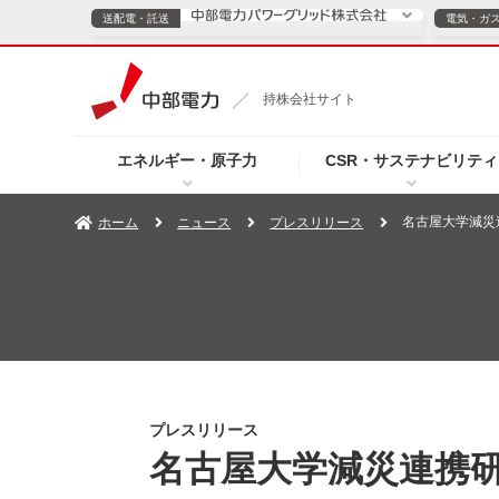
送配電・託送
電気・ガ
送配電・託送につ
持株会社サイト
電気・ガスのご契約
エネルギー・原子力
CSR・サステナビリティ
TOPページへ
TOPページへ
ご案内
個人の
名古屋大学減災
ホーム
ニュース
プレスリリース
サービス・ソリューション
企業情報
効率化
（新しいウィンドウを開きます）
（新しいウィンドウ
プレスリリース
お知らせ
よくあるご
プレスリリース
名古屋大学減災連携