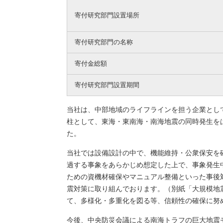
寄付研究部門設置場所
寄付研究部門の名称
寄付金総額
寄付研究部門設置期間
当社は、中部地域のライフラインを担う企業とし
柱として、東海・東南海・南海地震の同時発生を
た。
当社では設備設計の中で、機能維持・公衆保安を
過する事象をあらかじめ想定した上で、事象発生
ための資機材確保やマニュアル整備といった事後
震対策に取り組んでおります。（別紙「大規模地
て、多様化・多重化を図る等、信頼性の確保に努
今後、中央防災会議による南海トラフの巨大地震