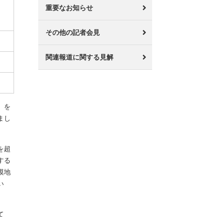
重要なお知らせ
その他の記者会見
関連報道に関する見解
」を
まし
を超
する
模地
い
て