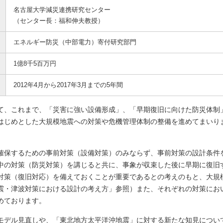
名古屋大学減災連携研究センター
（センター長：福和伸夫教授）
エネルギー防災（中部電力）寄付研究部門
1億8千5百万円
2012年4月から2017年3月までの5年間
て、これまで、「災害に強い設備形成」、「早期復旧に向けた防災体制
はじめとした大規模地震への対策や危機管理体制の整備を進めてまいり
確保するための事前対策（設備対策）のみならず、事前対策の設計条件
中の対策（防災対策）を講じると共に、事象が収束した後に早期に復旧
対策（復旧対応）を備えておくことが重要であるとの考えのもと、大規
震・津波対策における設計の考え方」参照）また、それぞれの対策にお
めております。
モデル見直しや、「東北地方太平洋沖地震」に対する新たな知見につい