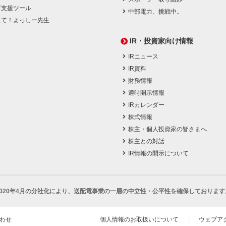
育支援ツール
中部電力、挑戦中。
えて！よっしー先生
IR・投資家向け情報
IRニュース
IR資料
財務情報
適時開示情報
IRカレンダー
株式情報
株主・個人投資家の皆さまへ
株主との対話
IR情報の開示について
2020年4月の分社化により、
送配電事業の一層の中立性・公平性を確保しております
わせ
個人情報のお取扱いについて
ウェブア