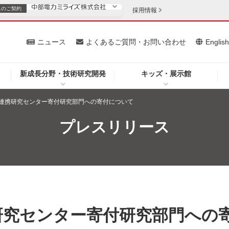
スの
ご契約
採用情報
いて
ニュース
よくあるご質問・お問い合わせ
Englis
新成長分野・技術研究開発
キッズ・展示館
お客さま
安定供給
法人のお客さま
連携研究センター寄付研究部門への寄付について
・低コスト化
企業情報
プレスリリース
を開きます）
（新しいウィンドウを開きます）
質問・お問い合わせ
研究センター寄付研究部門への