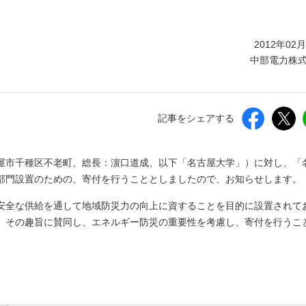
しいウィンドウを開きます）
2012年02
中部電力株
記事をシェアする
屋市千種区不老町、総長：濵口道成、以下「名古屋大学」）に対し、「
部門設置のための、寄付を行うこととしましたので、お知らせします。
安全な供給を通して地域防災力の向上に資することを目的に設置されて
、その趣旨に賛同し、エネルギー防災の重要性を考慮し、寄付を行うこ