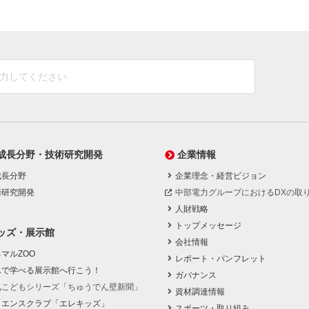
成長分野・技術研究開発
企業情報
成長分野
企業理念・経営ビジョン
術研究開発
中部電力グループにおけるDXの取
人財戦略
トップメッセージ
ッズ・展示館
会社情報
マルZOO
レポート・パンフレット
んで学べる展示館へ行こう！
ガバナンス
気こどもシリーズ「ちゅうでん壁新聞」
資材調達情報
イエンスクラブ「エレキッズ」
スポーツ・取り組み