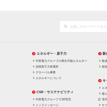
エネルギー・原子力
新
中部電力グループの再生可能エネルギー
新
浜岡原子力発電所
技
グローバル事業
エネルギーについて
キ
エネ
CSR・サステナビリティ
遊
中部電力グループ CSR宣言
電
トップメッセージ
サ