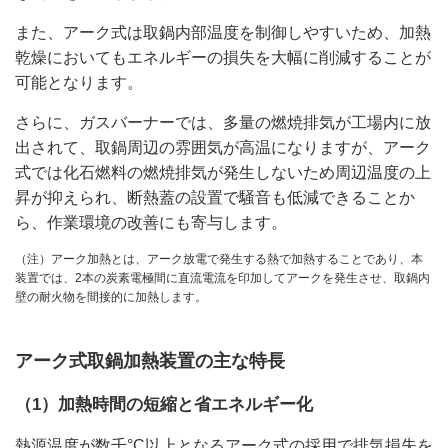
また、アーク式は取鍋内部温度を制御しやすいため、加熱
乾燥においてもエネルギーの損失を大幅に削減することが
可能となります。
さらに、ガスバーナーでは、多量の燃焼排気が工場内に放
出されて、取鍋周辺の雰囲気が高温になりますが、アーク
式では化石燃料の燃焼排気が発生しないため周辺温度の上
昇が抑えられ、断熱蓋の設置で騒音も低減できることか
ら、作業環境の改善にも寄与します。
（注）アーク加熱とは、アーク放電で発生する熱で加熱することであり、本
装置では、2本の炭素電極間に直流電流を印加してアークを発生させ、取鍋内
壁の耐火物を間接的に加熱します。
アーク式取鍋加熱装置の主な特長
（1）加熱時間の短縮と省エネルギー化
熱源温度が数千°C以上となるアーク式の採用で排気損失を