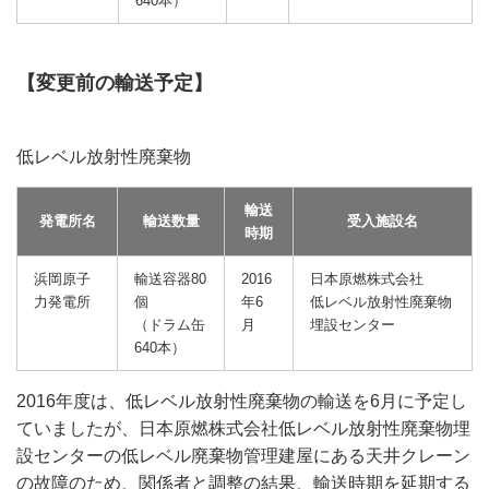
640本）
【変更前の輸送予定】
低レベル放射性廃棄物
輸送
発電所名
輸送数量
受入施設名
時期
浜岡原子
輸送容器80
2016
日本原燃株式会社
力発電所
個
年6
低レベル放射性廃棄物
（ドラム缶
月
埋設センター
640本）
2016年度は、低レベル放射性廃棄物の輸送を6月に予定し
ていましたが、日本原燃株式会社低レベル放射性廃棄物埋
設センターの低レベル廃棄物管理建屋にある天井クレーン
の故障のため、関係者と調整の結果、輸送時期を延期する