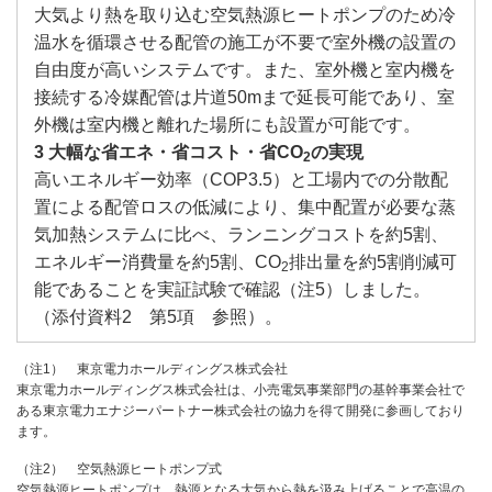
大気より熱を取り込む空気熱源ヒートポンプのため冷
温水を循環させる配管の施工が不要で室外機の設置の
自由度が高いシステムです。また、室外機と室内機を
接続する冷媒配管は片道50mまで延長可能であり、室
外機は室内機と離れた場所にも設置が可能です。
3 大幅な省エネ・省コスト・省CO
の実現
2
高いエネルギー効率（COP3.5）と工場内での分散配
置による配管ロスの低減により、集中配置が必要な蒸
気加熱システムに比べ、ランニングコストを約5割、
エネルギー消費量を約5割、CO
排出量を約5割削減可
2
能であることを実証試験で確認（注5）しました。
（添付資料2 第5項 参照）。
（注1） 東京電力ホールディングス株式会社
東京電力ホールディングス株式会社は、小売電気事業部門の基幹事業会社で
ある東京電力エナジーパートナー株式会社の協力を得て開発に参画しており
ます。
（注2） 空気熱源ヒートポンプ式
空気熱源ヒートポンプは、熱源となる大気から熱を汲み上げることで高温の