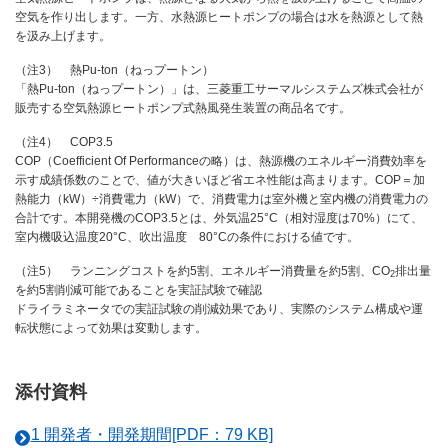
空気を作り出します。一方、水熱源ヒートポンプの場合は水を熱源として熱
を汲み上げます。
（注3） 熱Pu-ton（ねっプートン）
「熱Pu-ton（ねっプートン）」は、三菱重工サーマルシステムズ株式会社が
販売する空気熱源ヒートポンプ式熱風発生装置の商品名です。
（注4） COP3.5
COP（Coefficient Of Performanceの略）は、熱源機のエネルギー消費効率を
示す成績係数のことで、値が大きいほど省エネ性能は高まります。COP＝加
熱能力（kW）÷消費電力（kW）で、消費電力は室外機と室内機の消費電力の
合計です。本開発機のCOP3.5とは、外気温25°C（相対湿度は70%）にて、
室内機吸込温度20°C、吹出温度 80°Cの条件における値です。
（注5） ランニングコストを約5割、エネルギー消費量を約5割、CO
排出量
2
を約5割削減可能であることを実証試験で確認
ドライラミネータでの実証試験の削減効果であり、実際のシステム構成や運
転状態によって効果は変動します。
添付資料
1 開発者・開発期間[PDF：79 KB]