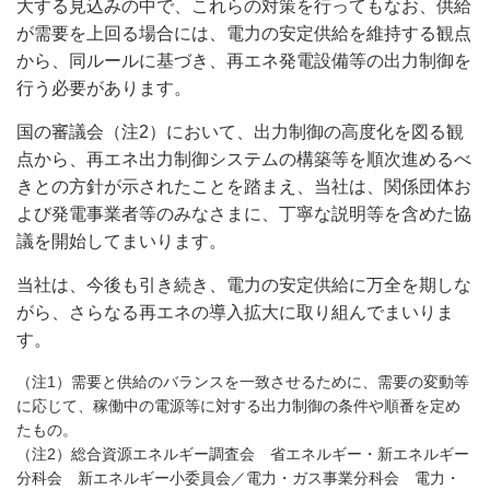
大する見込みの中で、これらの対策を行ってもなお、供給
が需要を上回る場合には、電力の安定供給を維持する観点
から、同ルールに基づき、再エネ発電設備等の出力制御を
行う必要があります。
国の審議会（注2）において、出力制御の高度化を図る観
点から、再エネ出力制御システムの構築等を順次進めるべ
きとの方針が示されたことを踏まえ、当社は、関係団体お
よび発電事業者等のみなさまに、丁寧な説明等を含めた協
議を開始してまいります。
当社は、今後も引き続き、電力の安定供給に万全を期しな
がら、さらなる再エネの導入拡大に取り組んでまいりま
す。
（注1）需要と供給のバランスを一致させるために、需要の変動等
に応じて、稼働中の電源等に対する出力制御の条件や順番を定め
たもの。
（注2）総合資源エネルギー調査会 省エネルギー・新エネルギー
分科会 新エネルギー小委員会／電力・ガス事業分科会 電力・