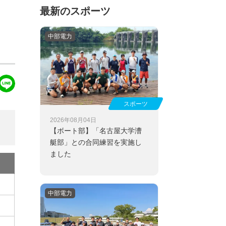
最新のスポーツ
中部電力
スポーツ
2026年08月04日
【ボート部】
「名古屋大学漕
艇部」との合同練習を実施し
ました
中部電力