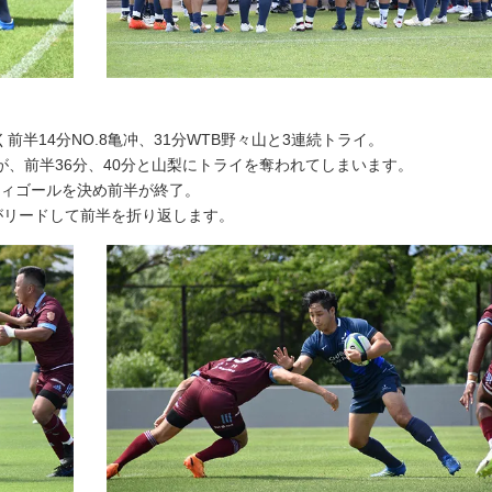
半14分NO.8亀冲、31分WTB野々山と3連続トライ。
、前半36分、40分と山梨にトライを奪われてしまいます。
ティゴールを決め前半が終了。
力がリードして前半を折り返します。