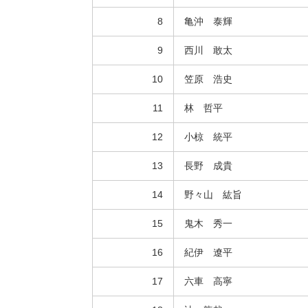
8
亀沖 泰輝
9
西川 敢太
10
笠原 浩史
11
林 哲平
12
小椋 統平
13
長野 成貴
14
野々山 紘旨
15
鬼木 秀一
16
紀伊 遼平
17
六車 高寧