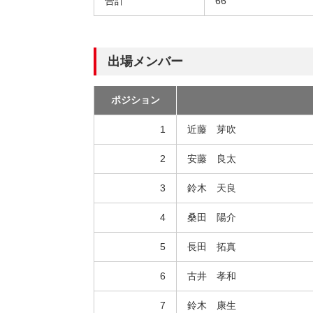
合計
66
出場メンバー
ポジション
1
近藤 芽吹
2
安藤 良太
3
鈴木 天良
4
桑田 陽介
5
長田 拓真
6
古井 孝和
7
鈴木 康生