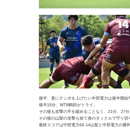
後半、更にテンポを上げたい中部電力は後半開始
後半15分、WTB鶴田がトライ。
その後も攻撃の手を緩めることなく、21分、27分
その後の山梨の攻撃も捨て身のタックルで守り切
最終スコアは中部電力66-14山梨と中部電力の勝