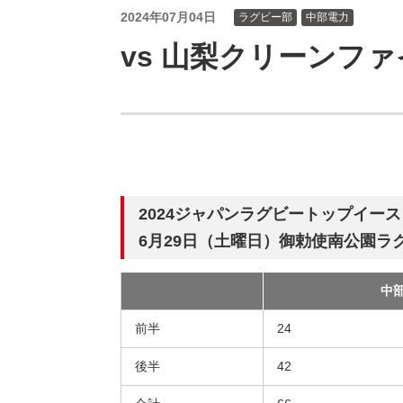
（新しいウィンドウを開きます）
（新
ニュース
よくあるご質問・お問い合わせ
2024年07月04日
ラグビー部
中部電力
vs 山梨クリーンフ
2024ジャパンラグビートップイー
6月29日（土曜日）御勅使南公園ラ
中
試
合
前半
24
後半
42