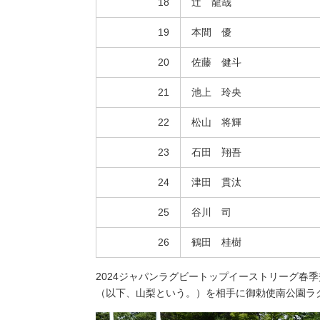
18
辻 龍哉
19
本間 優
20
佐藤 健斗
21
池上 玲央
22
松山 将輝
23
石田 翔吾
24
津田 貫汰
25
谷川 司
26
鶴田 桂樹
2024ジャパンラグビートップイーストリーグ春
（以下、山梨という。）を相手に御勅使南公園ラ