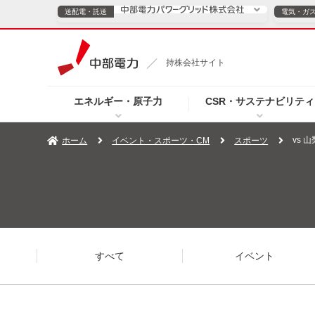
送配電・託送
電気・ガ
送配電・託送につ
持株会社サイト
電気・ガスのご契約
エネルギー・原子力
CSR・サステナビリティ
TOPページへ
TOPページへ
ご案内
個人の
vs 
ホーム
イベント・スポーツ・CM
スポーツ
サービス・ソリューション
企業情報
効率化
（新しいウィンドウを開きます）
（新しいウィンドウ
プレスリリース
お知らせ
よくあるご
すべて
イベント