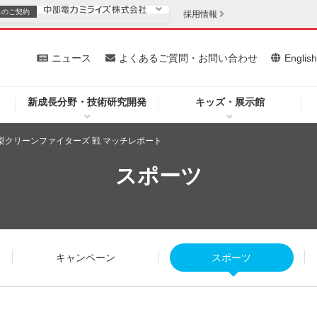
スの
ご契約
採用情報
いて
ニュース
よくあるご質問・お問い合わせ
Englis
新成長分野・技術研究開発
キッズ・展示館
お客さま
安定供給
法人のお客さま
山梨クリーンファイターズ 戦 マッチレポート
・低コスト化
企業情報
スポーツ
を開きます）
（新しいウィンドウを開きます）
質問・お問い合わせ
キャンペーン
スポーツ