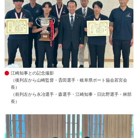
江崎知事との記念撮影
（後列左から山崎監督・𠮷田選手・岐阜県ボート協会若宮会
長）
（前列左から永冶選手・森選手・江崎知事・日比野選手・林部
長）