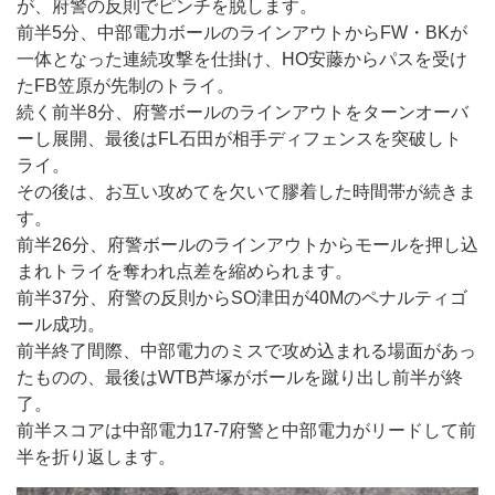
が、府警の反則でピンチを脱します。
前半5分、中部電力ボールのラインアウトからFW・BKが
一体となった連続攻撃を仕掛け、HO安藤からパスを受け
たFB笠原が先制のトライ。
続く前半8分、府警ボールのラインアウトをターンオーバ
ーし展開、最後はFL石田が相手ディフェンスを突破しト
ライ。
その後は、お互い攻めてを欠いて膠着した時間帯が続きま
す。
前半26分、府警ボールのラインアウトからモールを押し込
まれトライを奪われ点差を縮められます。
前半37分、府警の反則からSO津田が40Mのペナルティゴ
ール成功。
前半終了間際、中部電力のミスで攻め込まれる場面があっ
たものの、最後はWTB芦塚がボールを蹴り出し前半が終
了。
前半スコアは中部電力17-7府警と中部電力がリードして前
半を折り返します。