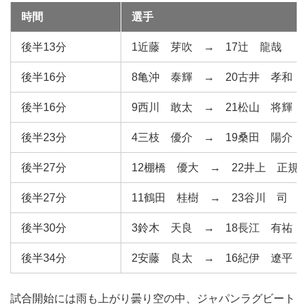
時間
選手
後半13分
1近藤 芽吹 → 17辻 龍哉
後半16分
8亀沖 泰輝 → 20古井 孝和
後半16分
9西川 敢太 → 21松山 将輝
後半23分
4三枝 優介 → 19桑田 陽介
後半27分
12棚橋 優大 → 22井上 正規
後半27分
11鶴田 桂樹 → 23谷川 司
後半30分
3鈴木 天良 → 18長江 有祐
後半34分
2安藤 良太 → 16紀伊 遼平
試合開始には雨も上がり曇り空の中、ジャパンラグビート