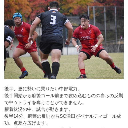
後半、更に勢いに乗りたい中部電力。
後半開始から府警ゴール前まで攻め込むものの自らの反則
で中々トライを奪うことができません。
膠着状況の中、試合が動きます。
後半14分、府警の反則からSO津田がペナルティゴール成
功、点差を広げます。