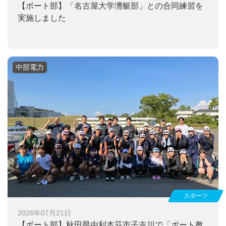
【ボート部】
「名古屋大学漕艇部」との合同練習を
実施しました
中部電力
スポーツ
2026年07月21日
【ボート部】
秋田県由利本荘市子吉川で「ボート教