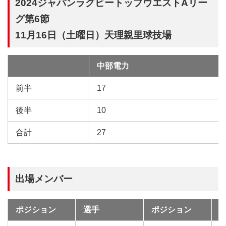
2024ジャパンラグビートップウエストAリー
グ第6節
11月16日（土曜日）天理親里球技場
中部電力
試
合
前半
17
後半
10
合計
27
出場メンバー
ポジション
選手
ポジション