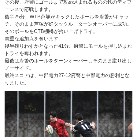
その後、府警にゴールまで攻め込まれるものの鉄のディフ
ェンスで応戦します。
後半25分、WTB芦塚がキックしたボールを府警がキャッ
チ、そのまま芦塚が好タックル、ターンオーバーに成功。
そのボールをCTB棚橋が拾い上げトライ。
貴重な追加点を奪います。
後半残りわずかとなった41分、府警にモールを押し込まれ
トライを奪われます。
最後は府警のボールをターンオーバーしそのまま蹴り出し
ノーサイド。
最終スコアは、中部電力27-12府警と中部電力の勝利とな
りました。