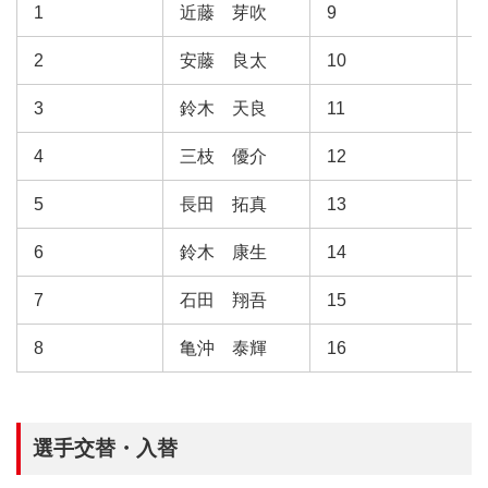
1
近藤 芽吹
9
2
安藤 良太
10
3
鈴木 天良
11
4
三枝 優介
12
5
長田 拓真
13
6
鈴木 康生
14
7
石田 翔吾
15
8
亀沖 泰輝
16
選手交替・入替