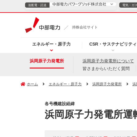
送配電・託送
電気・ガ
送配電・託送につ
持株会社サイト
電気・ガスのご契約
エネルギー・原子力
CSR・サステナビリティ
TOPページへ
TOPページへ
ご案内
個人の
浜岡原子力発電所
浜岡原子力発電所について
皆さまからいただく質問
サービス・ソリューション
企業情報
効率化
ホーム
エネルギー・原子力
浜岡原子力発電所
浜
各号機建設経緯
（新しいウィンドウを開きます）
（新しいウィンドウ
プレスリリース
お知らせ
よくあるご
浜岡原子力発電所運