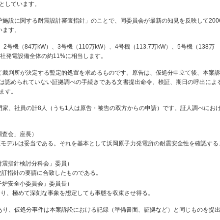
としています。
炉施設に関する耐震設計審査指針」のことで、同委員会が最新の知見を反映して200
います。
号機（84万kW）、3号機（110万kW）、4号機（113.7万kW）、5号機（138万
当社発電設備全体の約11%に相当します。
て裁判所が決定する暫定的処置を求めるものです。原告は、仮処分申立て後、本案
は認められていない証拠調べの手続きである文書提出命令、検証、期日の呼出によ
ます。
門家、社員の計8人（うち1人は原告・被告の双方からの申請）です。証人調べにお
調査会」座長）
源モデルは妥当である。それを基本として浜岡原子力発電所の耐震安全性を確認する
耐震指針検討分科会」委員）
改訂指針の要請に合致したものである。
子炉安全小委員会」委員長）
おり、極めて深刻な事象を想定しても事態を収束させ得る。
あり、仮処分事件は本案訴訟における記録（準備書面、証拠など）と同じものを提