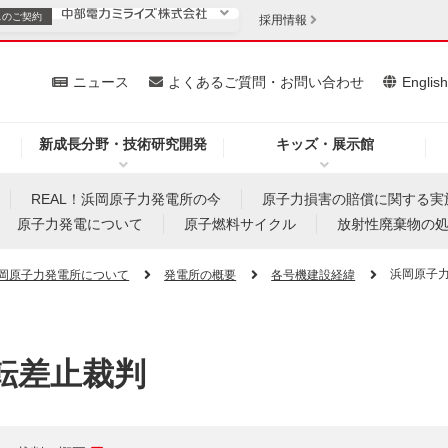
スの
ご契約
採用情報
いて
ニュース
よくあるご質問・お問い合わせ
Englis
新成長分野・技術研究開発
キッズ・展示館
お客さま
安定供給
法人のお客さま
REAL！浜岡原子力発電所の今
原子力損害の賠償に関する実
原子力発電について
原子燃料サイクル
放射性廃棄物の
・低コスト化
企業情報
浜岡原子
岡原子力発電所について
発電所の概要
各号機建設経緯
を開きます）
（新しいウィンドウを開きます）
質問・お問い合わせ
転差止裁判