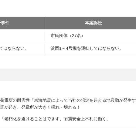
分事件
本案訴訟
市民団体（27名）
してはならない。
浜岡1～4号機を運転してはならない。
力発電所の耐震性「東海地震によって当社の想定を超える地震動が発生
地震が起き、発電所が大きく揺れ・壊れる！
性「老朽化を避けることはできず、耐震安全上不利に働く」