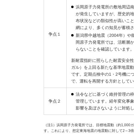
浜岡原子力発電所の敷地周辺南
が発生していますが、歴史的地
布状況などの類似性が高いこ
網により、多くの知見が蓄積
争点１
新潟県中越地震（2004年）
岡原子力発電所では、活断層
らないことを確認しています
新耐震指針に照らした耐震安全性
ガル）を上回る新たな基準地震動
です。定期点検中の1・2号機に
で、運転を再開する方針として
法令などに基づく維持管理の
争点２
管理しています。経年変化事
影響を及ぼさないように対処
（注1）浜岡原子力発電所では、目標地震動（約1,00
す。これにより、想定東海地震の地震動に対して2～3倍