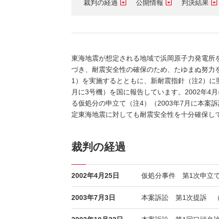
裁判の経過
公開情報
判決結果
（新しいウィンドウを開きます）
（新
ニュース
よくあるご質問・お問い合わせ
東海地震が想定される地域で浜岡原子力発電所
づき、耐震安全性の確保のため、たゆまぬ努力を
1）を実施するとともに、新耐震指針（注2）に照
月に3号機）を国に報告しています。2002年4
る仮処分の申立て（注4）（2003年7月に本
定東海地震に対しても耐震安全性を十分確保し
裁判の経過
2002年4月25日
仮処分事件 第1次申立
2003年7月3日
本案訴訟 第1次提訴 