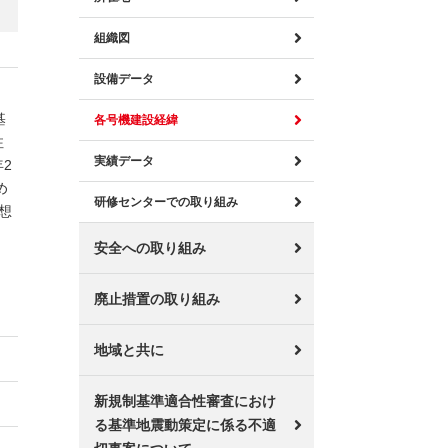
組織図
設備データ
基
各号機建設経緯
注
実績データ
2
め
研修センターでの取り組み
想
。
安全への取り組み
廃止措置の取り組み
地域と共に
新規制基準適合性審査におけ
る基準地震動策定に係る不適