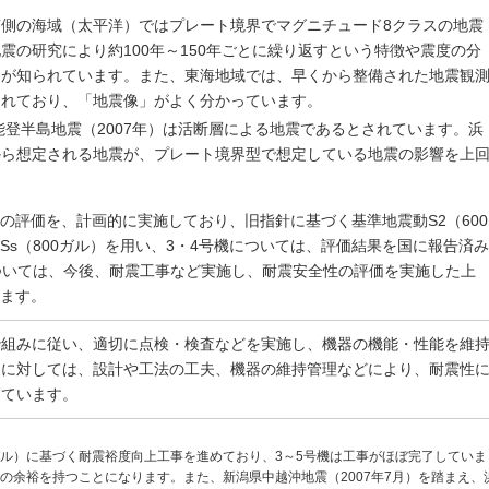
側の海域（太平洋）ではプレート境界でマグニチュード8クラスの地震
震の研究により約100年～150年ごとに繰り返すという特徴や震度の分
とが知られています。また、東海地域では、早くから整備された地震観
されており、「地震像」がよく分かっています。
や能登半島地震（2007年）は活断層による地震であるとされています。浜
から想定される地震が、プレート境界型で想定している地震の影響を上
。
の評価を、計画的に実施しており、旧指針に基づく基準地震動S2（600
Ss（800ガル）を用い、3・4号機については、評価結果を国に報告済
ついては、今後、耐震工事など実施し、耐震安全性の評価を実施した上
います。
枠組みに従い、適切に点検・検査などを実施し、機器の機能・性能を維
象に対しては、設計や工法の工夫、機器の維持管理などにより、耐震性
しています。
0ガル）に基づく耐震裕度向上工事を進めており、3～5号機は工事がほぼ完了していま
の余裕を持つことになります。また、新潟県中越沖地震（2007年7月）を踏まえ、