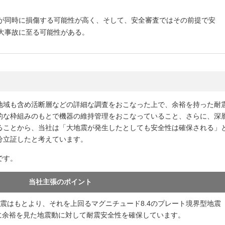
が同時に損傷する可能性が高く、そして、安全審査ではその前提で安
大事故に至る可能性がある。
地域も含め活断層などの詳細な調査をおこなった上で、余裕を持った耐
的な枠組みのもとで機器の維持管理をおこなっていること、さらに、深
ることから、当社は「大地震が発生したとしても安全性は確保される」
分立証したと考えています。
です。
当社主張のポイント
震はもとより、それを上回るマグニチュード8.4のプレート境界型地震
）に余裕を見た地震動に対して耐震安全性を確保しています。