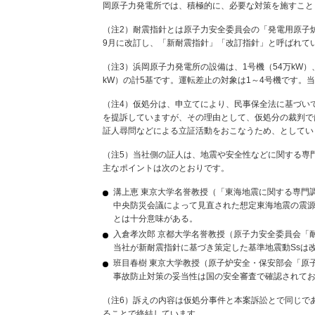
岡原子力発電所では、積極的に、必要な対策を施すこと
（注2）耐震指針とは原子力安全委員会の「発電用原子
9月に改訂し、「新耐震指針」「改訂指針」と呼ばれて
（注3）浜岡原子力発電所の設備は、1号機（54万kW）、2
kW）の計5基です。運転差止の対象は1～4号機です。
（注4）仮処分は、申立てにより、民事保全法に基づい
を提訴していますが、その理由として、仮処分の裁判で
証人尋問などによる立証活動をおこなうため、としてい
（注5）当社側の証人は、地震や安全性などに関する専
主なポイントは次のとおりです。
溝上恵 東京大学名誉教授（「東海地震に関する専門
中央防災会議によって見直された想定東海地震の震
とは十分意味がある。
入倉孝次郎 京都大学名誉教授（原子力安全委員会「
当社が新耐震指針に基づき策定した基準地震動Ssは
班目春樹 東京大学教授（原子炉安全・保安部会「原
事故防止対策の妥当性は国の安全審査で確認されて
（注6）訴えの内容は仮処分事件と本案訴訟とで同じで
ることで終結しています。