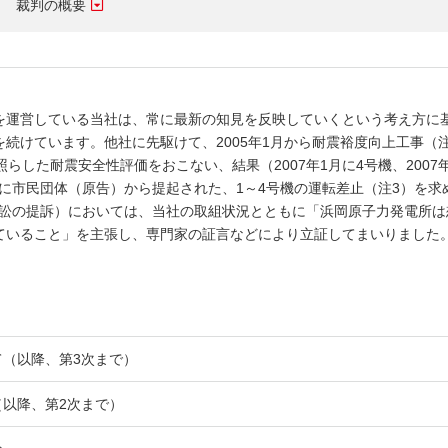
裁判の概要
しいウィンドウを開きます）
を運営している当社は、常に最新の知見を反映していくという考え方に
続けています。他社に先駆けて、2005年1月から耐震裕度向上工事（
らした耐震安全性評価をおこない、結果（2007年1月に4号機、2007年
月に市民団体（原告）から提起された、1～4号機の運転差止（注3）を求
案訴訟の提訴）においては、当社の取組状況とともに「浜岡原子力発電所は
ていること」を主張し、専門家の証言などにより立証してまいりました
て（以降、第3次まで）
（以降、第2次まで）