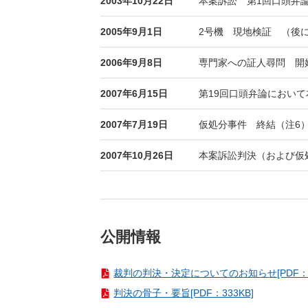
2003年10月22日
本案訴訟 第1回口頭弁
2005年9月1日
2号機 現地検証 （後
2006年9月8日
専門家への証人尋問 開
2007年6月15日
第19回口頭弁論におい
2007年7月19日
仮処分事件 終結（注6
2007年10月26日
本案訴訟判決（および仮
公開情報
裁判の判決・決定についてのお知らせ[PDF：2
判決の骨子・要旨[PDF：333KB]