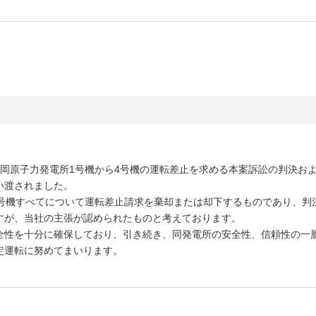
、浜岡原子力発電所1号機から4号機の運転差止を求める本案訴訟の判決お
い渡されました。
4号機すべてについて運転差止請求を棄却または却下するものであり、判
すが、当社の主張が認められたものと考えております。
全性を十分に確保しており、引き続き、同発電所の安全性、信頼性の一
定運転に努めてまいります。