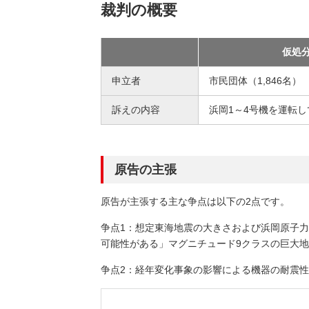
裁判の概要
仮処
申立者
市民団体（1,846名）
訴えの内容
浜岡1～4号機を運転
原告の主張
原告が主張する主な争点は以下の2点です。
争点1：想定東海地震の大きさおよび浜岡原子
可能性がある」マグニチュード9クラスの巨大
争点2：経年変化事象の影響による機器の耐震