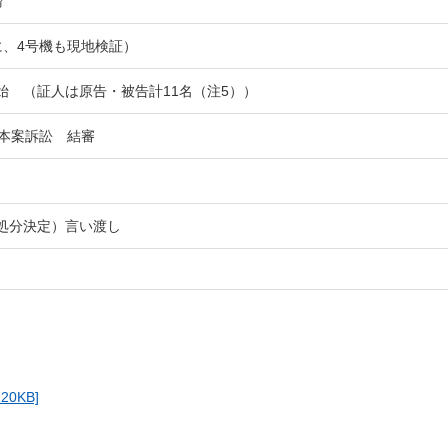
論
に、4号機も現地検証）
始 （証人は原告・被告計11名（注5））
て本案訴訟 結審
）
処分決定）言い渡し
0KB]