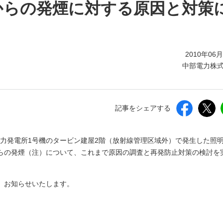
しいウィンドウを開きます）
からの発煙に対する原因と対策
2010年06
中部電力株
記事をシェアする
原子力発電所1号機のタービン建屋2階（放射線管理区域外）で発生した照
らの発煙（注）について、これまで原因の調査と再発防止対策の検討を
、お知らせいたします。