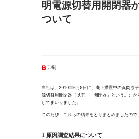
（新しいウィンドウを開きます）
（新
ニュース
明電源切替用開閉器
よくあるご質問・お問い合わせ
ついて
印刷
当社は、2010年6月8日に、廃止措置中の浜岡
源切替用開閉器（以下、「開閉器」という。）か
してまいりました。
このたび、これらの結果をとりまとめましたので
1 原因調査結果について