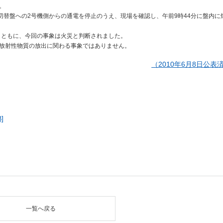
。
切替盤への2号機側からの通電を停止のうえ、現場を確認し、午前9時44分に盤内に
とともに、今回の事象は火災と判断されました。
放射性物質の放出に関わる事象ではありません。
（2010年6月8日公表
]
一覧へ戻る