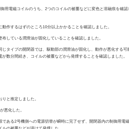
制御用電磁コイルのうち、2つのコイルの被覆などに変色と溶融痕を確認
に動作するはずのところ10分以上かかることを確認しました。
塗布している潤滑油が固化していることを確認しました。
同じタイプの開閉器では、駆動部の潤滑油が固化し、動作が悪化する可
電が数分間続き、コイルの被覆などから発煙することを確認しました。
おりと推定しました。
作が悪化した。
備電源である2号機側への電源切替が瞬時に完了せず、開閉器内の制御用電
イルの被覆などが溶けて発煙した。