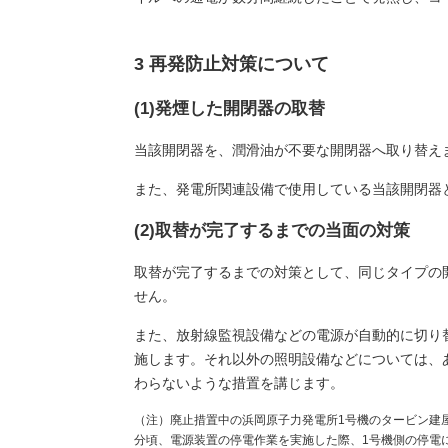
3 再発防止対策について
(1)発煙した開閉器の取替
当該開閉器を、潤滑油が不要な開閉器へ取り替え
また、発電所関連設備で使用している当該開閉器
(2)取替が完了するまでの当面の対策
取替が完了するまでの対策として、同じタイプの
せん。
また、放射線監視設備などの電源が自動的に切り
施します。それ以外の照明設備などについては、
わらないような措置を講じます。
（注）廃止措置中の浜岡原子力発電所1号機のタービン建屋
分頃、電源装置の停電作業を実施した際、1号機側の停電