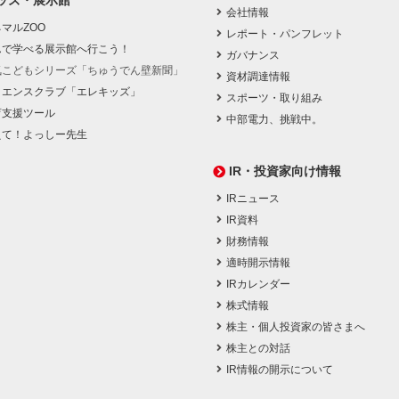
ッズ・展示館
会社情報
マルZOO
レポート・パンフレット
んで学べる展示館へ行こう！
ガバナンス
気こどもシリーズ「ちゅうでん壁新聞」
資材調達情報
イエンスクラブ「エレキッズ」
スポーツ・取り組み
育支援ツール
中部電力、挑戦中。
えて！よっしー先生
IR・投資家向け情報
IRニュース
IR資料
財務情報
適時開示情報
IRカレンダー
株式情報
株主・個人投資家の皆さまへ
株主との対話
IR情報の開示について