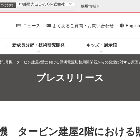
スの
ご契約
採用情報
いて
ニュース
よくあるご質問・お問い合わせ
Englis
新成長分野・技術研究開発
キッズ・展示館
お客さま
安定供給
法人のお客さま
所1号機 タービン建屋2階における照明電源切替用開閉器からの発煙に対する原因
・低コスト化
企業情報
プレスリリース
を開きます）
（新しいウィンドウを開きます）
質問・お問い合わせ
機 タービン建屋2階における