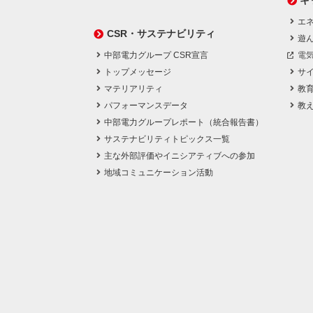
キ
エネ
CSR・サステナビリティ
遊
中部電力グループ CSR宣言
電
トップメッセージ
サ
マテリアリティ
教
パフォーマンスデータ
教
中部電力グループレポート（統合報告書）
サステナビリティトピックス一覧
主な外部評価やイニシアティブへの参加
地域コミュニケーション活動