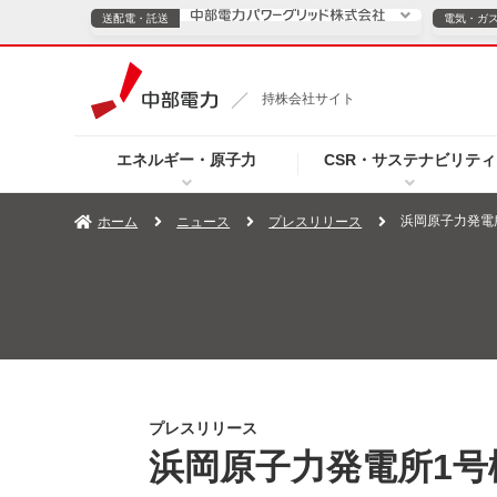
送配電・託送
電気・ガ
送配電・託送につ
持株会社サイト
電気・ガスのご契約
エネルギー・原子力
CSR・サステナビリティ
TOPページへ
TOPページへ
ご案内
個人の
浜岡原子力発電
ホーム
ニュース
プレスリリース
サービス・ソリューション
企業情報
効率化
（新しいウィンドウを開きます）
（新しいウィンドウ
プレスリリース
お知らせ
よくあるご
プレスリリース
浜岡原子力発電所1号