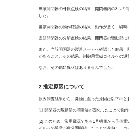
当該開閉器の外観点検の結果、開閉器内の3つの
した。
当該開閉器の動作確認の結果、動作が悪く、瞬時
当該開閉器の分解点検の結果、開閉器の駆動部に
また、当該開閉器の製造メーカへ確認した結果、
があること、その結果、制御用電磁コイルへの通
なお、その他に異状はありませんでした。
2 推定原因について
原因調査結果から、発煙に至った原因は以下のと
[1] 開閉器の駆動部の潤滑油が固化したことで動
[2] このため、常用電源である1号機側から予
イルへの通電が数分間継続したことで発熱し、コ