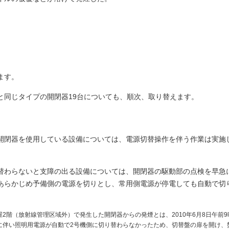
ます。
と同じタイプの開閉器19台についても、順次、取り替えます。
開閉器を使用している設備については、電源切替操作を伴う作業は実施
替わらないと支障の出る設備については、開閉器の駆動部の点検を早急
あらかじめ予備側の電源を切りとし、常用側電源が停電しても自動で切
2階（放射線管理区域外）で発生した開閉器からの発煙とは、2010年6月8日午前9
に伴い照明用電源が自動で2号機側に切り替わらなかったため、切替盤の扉を開け、