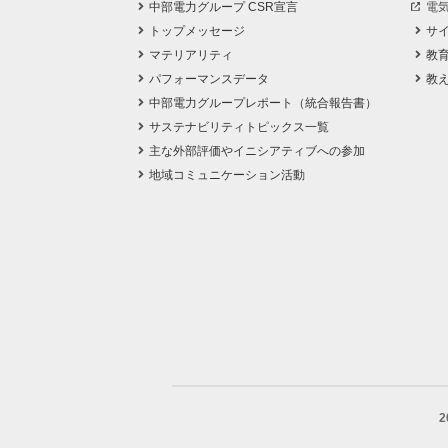
中部電力グループ CSR宣言
電
トップメッセージ
サ
マテリアリティ
教
パフォーマンスデータ
教
中部電力グループレポート（統合報告書）
サステナビリティトピックス一覧
主な外部評価やイニシアティブへの参加
地域コミュニケーション活動