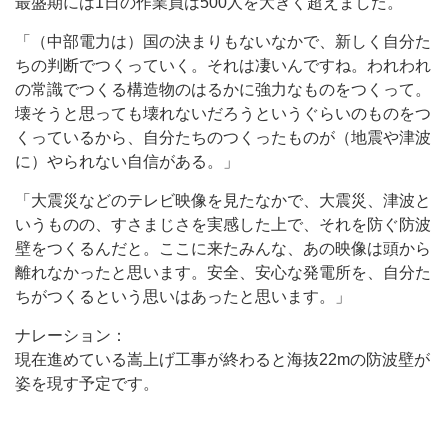
最盛期には1日の作業員は500人を大きく超えました。
「（中部電力は）国の決まりもないなかで、新しく自分た
ちの判断でつくっていく。それは凄いんですね。われわれ
の常識でつくる構造物のはるかに強力なものをつくって。
壊そうと思っても壊れないだろうというぐらいのものをつ
くっているから、自分たちのつくったものが（地震や津波
に）やられない自信がある。」
「大震災などのテレビ映像を見たなかで、大震災、津波と
いうものの、すさまじさを実感した上で、それを防ぐ防波
壁をつくるんだと。ここに来たみんな、あの映像は頭から
離れなかったと思います。安全、安心な発電所を、自分た
ちがつくるという思いはあったと思います。」
ナレーション：
現在進めている嵩上げ工事が終わると海抜22mの防波壁が
姿を現す予定です。