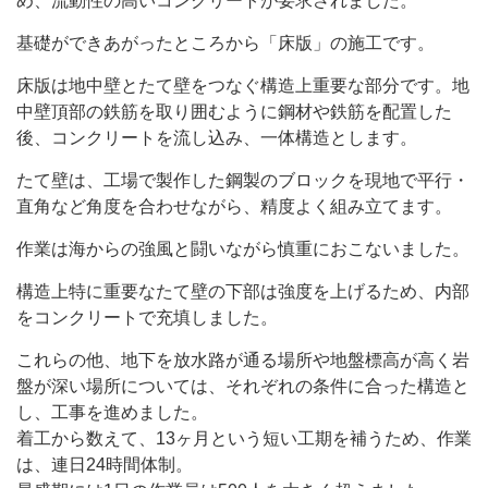
め、流動性の高いコンクリートが要求されました。
基礎ができあがったところから「床版」の施工です。
床版は地中壁とたて壁をつなぐ構造上重要な部分です。地
中壁頂部の鉄筋を取り囲むように鋼材や鉄筋を配置した
後、コンクリートを流し込み、一体構造とします。
たて壁は、工場で製作した鋼製のブロックを現地で平行・
直角など角度を合わせながら、精度よく組み立てます。
作業は海からの強風と闘いながら慎重におこないました。
構造上特に重要なたて壁の下部は強度を上げるため、内部
をコンクリートで充填しました。
これらの他、地下を放水路が通る場所や地盤標高が高く岩
盤が深い場所については、それぞれの条件に合った構造と
し、工事を進めました。
着工から数えて、13ヶ月という短い工期を補うため、作業
は、連日24時間体制。