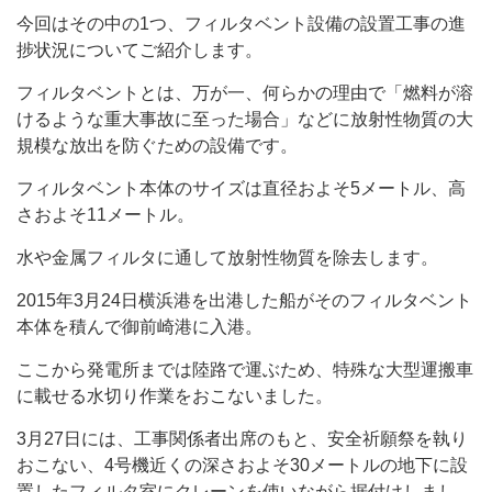
今回はその中の1つ、フィルタベント設備の設置工事の進
捗状況についてご紹介します。
フィルタベントとは、万が一、何らかの理由で「燃料が溶
けるような重大事故に至った場合」などに放射性物質の大
規模な放出を防ぐための設備です。
フィルタベント本体のサイズは直径およそ5メートル、高
さおよそ11メートル。
水や金属フィルタに通して放射性物質を除去します。
2015年3月24日横浜港を出港した船がそのフィルタベント
本体を積んで御前崎港に入港。
ここから発電所までは陸路で運ぶため、特殊な大型運搬車
に載せる水切り作業をおこないました。
3月27日には、工事関係者出席のもと、安全祈願祭を執り
おこない、4号機近くの深さおよそ30メートルの地下に設
置したフィルタ室にクレーンを使いながら据付けしまし