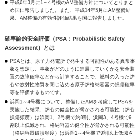
平成6年3月に1～4号機のAM整備方針についてとりまと
め国に報告しました。また、平成14年5月にAM整備結
果、AM整備の有効性評価結果を国に報告しました。
確率論的安全評価（PSA：Probabilistic Safety
Assessment）とは
PSAとは、原子力発電所で発生する可能性のある異常事
象を想定し、事象がどのように進展していくかを安全装
置の故障確率などから計算することで、燃料の入った炉
心や放射性物質を閉じ込める原子炉格納容器の損傷確率
等を評価するものです。
浜岡1～4号機について、整備したAMを考慮してPSAを
実施した結果、炉心の健全性が脅かされる可能性（炉心
損傷頻度）は浜岡1、2号機で約8割、浜岡3、4号機で9
割以上低減され、格納容器の健全性が脅かされる可能性
（格納容器破損頻度）は浜岡1～4号機で9割以上低減さ