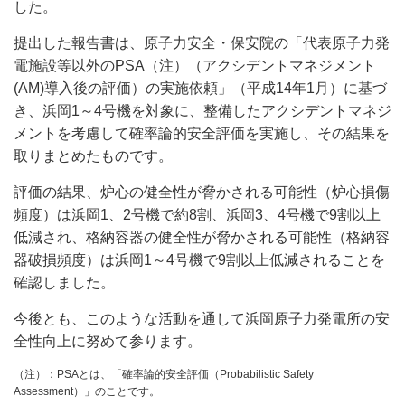
した。
提出した報告書は、原子力安全・保安院の「代表原子力発
電施設等以外のPSA（注）（アクシデントマネジメント
(AM)導入後の評価）の実施依頼」（平成14年1月）に基づ
き、浜岡1～4号機を対象に、整備したアクシデントマネジ
メントを考慮して確率論的安全評価を実施し、その結果を
取りまとめたものです。
評価の結果、炉心の健全性が脅かされる可能性（炉心損傷
頻度）は浜岡1、2号機で約8割、浜岡3、4号機で9割以上
低減され、格納容器の健全性が脅かされる可能性（格納容
器破損頻度）は浜岡1～4号機で9割以上低減されることを
確認しました。
今後とも、このような活動を通して浜岡原子力発電所の安
全性向上に努めて参ります。
（注）：PSAとは、「確率論的安全評価（Probabilistic Safety
Assessment）」のことです。