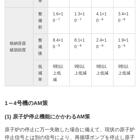
率
整
1.6×1
1.3×1
4.1×1
3.4×1
－7
－7
－8
－8
備
0
0
0
0
前
整
8.4×1
8.1×1
2.4×1
1.9×1
格納容器
－9
－9
－9
－9
備
0
0
0
0
破損頻度
後
低
9割以
9割以
9割以
9割以
減
上低
上低減
上低減
上低減
率
減
1～4号機のAM策
(1) 原子炉停止機能にかかわるAM策
原子炉の停止に万一失敗した場合に備えて、現状の原子炉
停止信号とは別の信号により、再循環ポンプを停止し原子