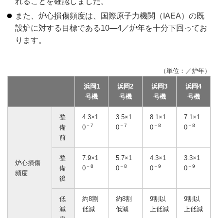
れることを確認しました。
また、炉心損傷頻度は、国際原子力機関（IAEA）の既
設炉に対する目標である10―4／炉年を十分下回ってお
ります。
（単位：／炉年）
浜岡1
浜岡2
浜岡3
浜岡4
号機
号機
号機
号機
整
4.3×1
3.5×1
8.1×1
7.1×1
－7
－7
－8
－8
備
0
0
0
0
前
整
7.9×1
5.7×1
4.3×1
3.3×1
炉心損傷
－8
－8
－9
－9
備
0
0
0
0
頻度
後
低
約8割
約8割
9割以
9割以
減
低減
低減
上低減
上低減